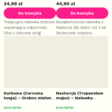
24,99 zł
44,90 zł
Do koszyka
Do koszyka
Tradycyjna nalewka ziołowa
Bezalkoholowa nalewka z
wspierająca odporność.
Nasturcji dla dzieci od 3 lat.
Dba o zdrowie dróg
Skutecznie wspiera
oddechowych i pomaga
naturalną odporność
przy przeziębieniach.
organizmu. Niezastąpiona w
Korzystnie wpływa na drogi
sezonie jesienno-zimowym i
moczowe i przyspiesza
przy infekcjach
rekonwalescencję.
przedszkolnych.
Kurkuma (Curcuma
Nasturcja (Tropaeolum
longa) – Drobno mielone
majus) – Nalewka
kłącze, 100 g
ziołowa, 50 ml
DOSTĘPNY
DOSTĘPNY