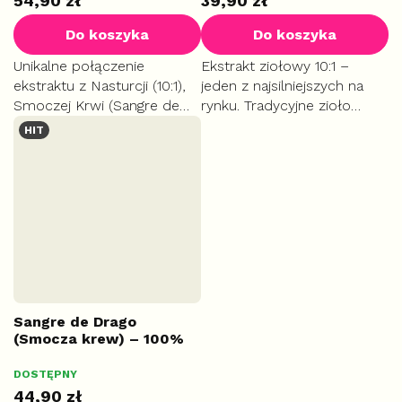
54,90 zł
39,90 zł
Do koszyka
Do koszyka
Unikalne połączenie
Ekstrakt ziołowy 10:1 –
ekstraktu z Nasturcji (10:1),
jeden z najsilniejszych na
Smoczej Krwi (Sangre de
rynku. Tradycyjne zioło
Drago) i Witaminy C.
stosowane przy stanach
HIT
Maksymalne wsparcie
zapalnych i infekcjach
odporności i silny sojusznik
(zwłaszcza układu
w walce ze stanami
moczowego i
zapalnymi.
oddechowego).
Sangre de Drago
(Smocza krew) – 100%
żywica z Amazonii, 30 ml
Średnia
DOSTĘPNY
MAŁE
ocena
44,90 zł
produktu