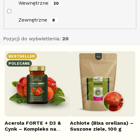
Wewnętrzne
20
Zewnętrzne
8
Pozycji do wyświetlenia:
20
L
BESTSELLER
i
POLECANE
s
t
a
p
r
o
d
u
k
Acerola FORTE + D3 &
Achiote (Bixa orellana) –
Cynk – Kompleks na
Suszone ziele, 100 g
t
odporność, 50 kapsułek
ó