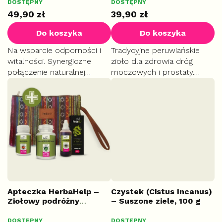
DOSTĘPNY
DOSTĘPNY
w
49,90 zł
39,90 zł
Do koszyka
Do koszyka
Na wsparcie odporności i
Tradycyjne peruwiańskie
witalności. Synergiczne
zioło dla zdrowia dróg
połączenie naturalnej
moczowych i prostaty.
witaminy C z aceroli,
Suplement diety pomocny
witaminy D3 i cynku
w regulacji stanów
przyczynia się do zdrowych
zapalnych. Przynosi ulgę w
kości i ogólnej kondycji
dolegliwościach
organizmu.
żołądkowych i wspiera...
Apteczka HerbaHelp –
Czystek (Cistus Incanus)
Ziołowy podróżny
– Suszone ziele, 100 g
zestaw pierwszej
pomocy
DOSTĘPNY
DOSTĘPNY