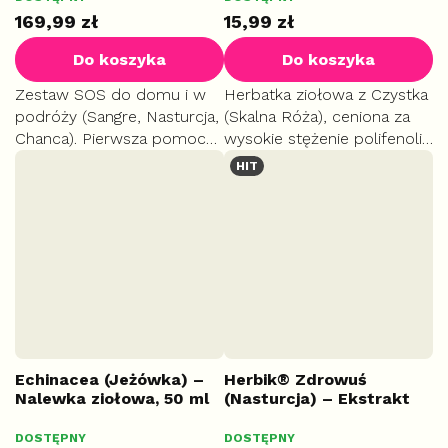
169,99 zł
15,99 zł
Do koszyka
Do koszyka
Zestaw SOS do domu i w
Herbatka ziołowa z Czystka
podróży (Sangre, Nasturcja,
(Skalna Róża), ceniona za
Chanca). Pierwsza pomoc
wysokie stężenie polifenoli.
przy gorączce, problemach
Działa jak silny naturalny
HIT
żołądkowych, otarciach i
antyoksydant i skutecznie
ukąszeniach owadów.
wspiera odporność.
Naturalne źródło wapnia...
Echinacea (Jeżówka) –
Herbik® Zdrowuś
Nalewka ziołowa, 50 ml
(Nasturcja) – Ekstrakt
bezalkoholowy, 100 ml
DOSTĘPNY
DOSTĘPNY
AKUT