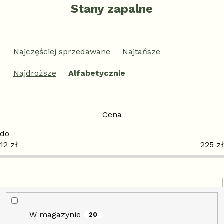
Stany zapalne
S
o
Najczęściej sprzedawane
Najtańsze
r
t
Najdroższe
Alfabetycznie
o
w
a
n
Cena
i
e
12
zł
225
zł
p
r
o
d
u
k
t
W magazynie
20