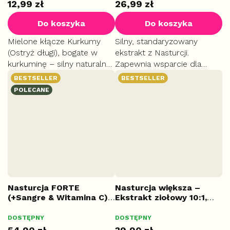
12,99 zł
26,99 zł
Do koszyka
Do koszyka
Mielone kłącze Kurkumy
Silny, standaryzowany
(Ostryż długi), bogate w
ekstrakt z Nasturcji.
kurkuminę – silny naturalny
Zapewnia wsparcie dla
antyoksydant.
układu moczowego.
BESTSELLER
BESTSELLER
Wszechstronna przyprawa
Tradycyjne zioło cenione za
POLECANE
kuchenna z tradycją
wzmacnianie odporności i
sięgającą ajurwedy.
dróg oddechowych. Działa
jak naturalna...
Nasturcja FORTE
Nasturcja większa –
(+Sangre & Witamina C)
Ekstrakt ziołowy 10:1,
– Kompleks, 60 kapsułek
100 tabletek
DOSTĘPNY
DOSTĘPNY