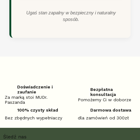
Ugaś stan zapalny w bezpieczny i naturalny
sposób.
Doświadczenie i
Bezpłatna
zaufanie
konsultacja
Za marką stoi MUDr.
Pomożemy Ci w doborze
Paszanda
100% czysty skład
Darmowa dostawa
Bez zbędnych wypełniaczy
dla zamówień od 300zł
S
Śledź nas
t