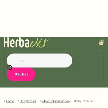
Przejść
do
treści
KO
Szukaj
Home
Dolegliwości
Układ odpornościowy
Stany zapalne