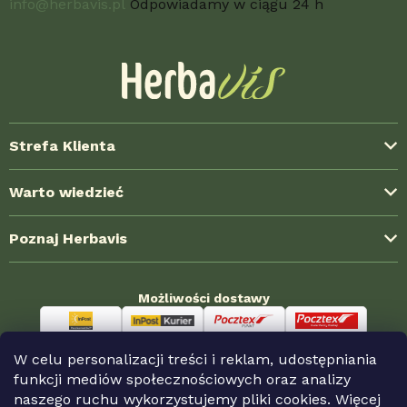
a
info@herbavis.pl
Odpowiadamy w ciągu 24 h
Strefa Klienta
Dostawa i koszty wysyłki
Warto wiedzieć
Formy płatności
Blog ze świata ziół
Poznaj Herbavis
Jak kupować?
Najczęstsze pytania (FAQ)
Regulamin
O nas
Doświadczenia klientów
Możliwości dostawy
Polityka prywatności
Kontakt
Współpraca hurtowa
Reklamacja i zwroty
Nagrody HerbaKlubu
Sklepy partnerskie
W celu personalizacji treści i reklam, udostępniania
Odstąpienie od umowy
Możliwości płatności
funkcji mediów społecznościowych oraz analizy
naszego ruchu wykorzystujemy pliki cookies. Więcej