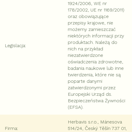
1924/2006, WE nr
178/2002, UE nr 1169/2011)
oraz obowiązujące
przepisy krajowe, nie
możemy zamieszczać
niektórych informacji przy
produktach. Należą do
Legislacja
:
nich na przykład
niezatwierdzone
oświadczenia zdrowotne,
badania naukowe lub inne
twierdzenia, które nie są
poparte danymi
zatwierdzonymi przez
Europejski Urząd ds.
Bezpieczeństwa Żywności
(EFSA).
Herbavis s.r.o., Mánesova
Firma
:
514/24, Český Těšín 737 01,