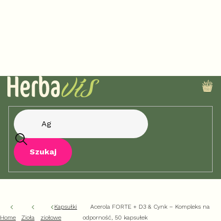
Przejść
do
treści
KO
Szukaj
Kapsułki
Acerola FORTE + D3 & Cynk – Kompleks na
Home
Zioła
ziołowe
odporność, 50 kapsułek