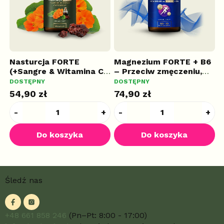
Nasturcja FORTE
Magnezium FORTE + B6
C
,
(+Sangre & Witamina C)
– Przeciw zmęczeniu,
–
– Kompleks, 60
100 cps.
k
DOSTĘPNY
DOSTĘPNY
D
kapsułek
54,90 zł
74,90 zł
6
S
Śledź nas
t
o
p
k
+48 661 858 246
(Pn–Pt: 8:00 - 17:00)