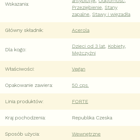
antybiotyk
,
Odporność
,
Wskazania
:
Przeziębienie
,
Stany
zapalne
,
Stawy i więzadła
Główny składnik
:
Acerola
Dzieci od 3 lat
,
Kobiety
,
Dla kogo
:
Mężczyźni
Właściwości
:
Vegan
Opakowanie zawiera
:
50 cps.
Linia produktów
:
FORTE
Kraj pochodzenia
:
Republika Czeska
Sposób użycia
:
Wewnętrzne