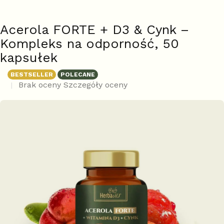
Acerola FORTE + D3 & Cynk –
Kompleks na odporność, 50
kapsułek
BESTSELLER
POLECANE
Średnia
Brak oceny
Szczegóły oceny
ocena
produktu
wynosi
0,0
na
5
gwiazdek.