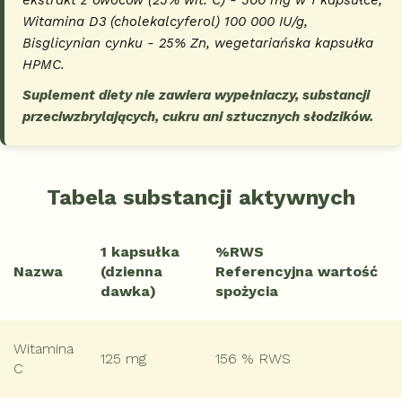
Witamina D3 (cholekalcyferol) 100 000 IU/g,
Bisglicynian cynku - 25% Zn, wegetariańska kapsułka
HPMC.
Suplement diety nie zawiera wypełniaczy, substancji
przeciwzbrylających, cukru ani sztucznych słodzików.
Tabela substancji aktywnych
1 kapsułka
%RWS
Nazwa
(dzienna
Referencyjna wartość
dawka)
spożycia
Witamina
125 mg
156 % RWS
C