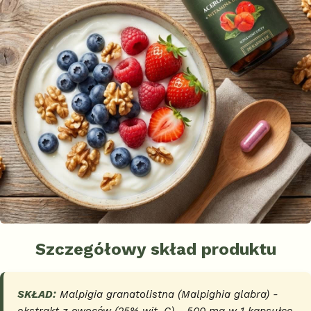
Szczegółowy skład produktu
SKŁAD:
Malpigia granatolistna (
Malpighia glabra
) -
ekstrakt z owoców (25% wit. C) - 500 mg w 1 kapsułce,