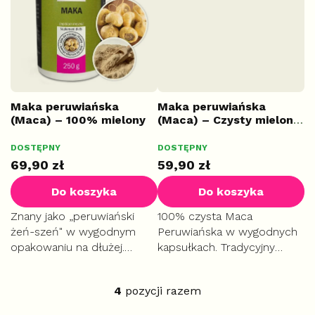
wpływa na układ nerwowy.
kobiet.
Maka peruwiańska
Maka peruwiańska
(Maca) – 100% mielony
(Maca) – Czysty mielony
korzeń, 250 g
korzeń, 100 kapsułek
DOSTĘPNY
DOSTĘPNY
PLUS
69,90 zł
59,90 zł
Do koszyka
Do koszyka
Znany jako „peruwiański
100% czysta Maca
żeń-szeń" w wygodnym
Peruwiańska w wygodnych
opakowaniu na dłużej.
kapsułkach. Tradycyjny
Tradycyjnie wspiera energię,
adaptogen naturalnie
libido i naturalną
wspierający płodność,
4
pozycji razem
równowagę hormonalną
libido i naturalną
K
kobiet.
równowagę hormonalną.
o