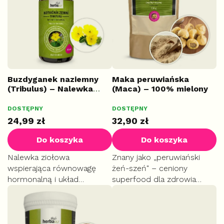
t
a
p
r
o
d
u
k
Buzdyganek naziemny
Maka peruwiańska
(Tribulus) – Nalewka
(Maca) – 100% mielony
t
ziołowa, 50 ml
korzeń, 100 g
ó
DOSTĘPNY
DOSTĘPNY
START
w
24,99 zł
32,90 zł
Do koszyka
Do koszyka
Nalewka ziołowa
Znany jako „peruwiański
wspierająca równowagę
żeń-szeń" – ceniony
hormonalną i układ
superfood dla zdrowia
rozrodczy. Dodaje energii,
fizycznego i psychicznego.
witalności oraz dba o
Tradycyjnie wspiera
napięcie mięśni i fizyczną
płodność, libido i naturalną
wydolność. Korzystnie
równowagę hormonalną