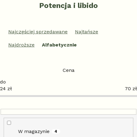
Potencja i libido
S
o
Najczęściej sprzedawane
Najtańsze
r
t
Najdroższe
Alfabetycznie
o
w
a
n
Cena
i
e
24
zł
70
zł
p
r
o
d
u
k
t
W magazynie
4