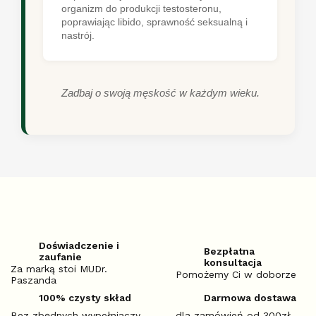
organizm do produkcji testosteronu,
poprawiając libido, sprawność seksualną i
nastrój.
Zadbaj o swoją męskość w każdym wieku.
Doświadczenie i
Bezpłatna
zaufanie
konsultacja
Za marką stoi MUDr.
Pomożemy Ci w doborze
Paszanda
100% czysty skład
Darmowa dostawa
Bez zbędnych wypełniaczy
dla zamówień od 300zł