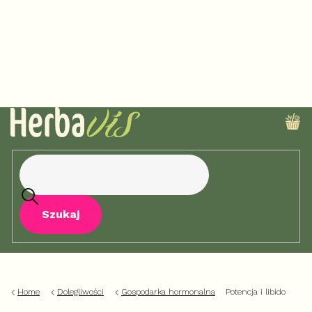
Przejść
do
treści
KO
Szukaj
Home
Dolegliwości
Gospodarka hormonalna
Potencja i libido