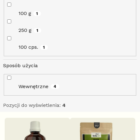
100 g
1
250 g
1
100 cps.
1
Sposób użycia
Wewnętrzne
4
Pozycji do wyświetlenia:
4
L
i
s