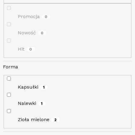
ó
w
Promocja
0
Nowość
0
Hit
0
Forma
Kapsułki
1
Nalewki
1
Zioła mielone
2