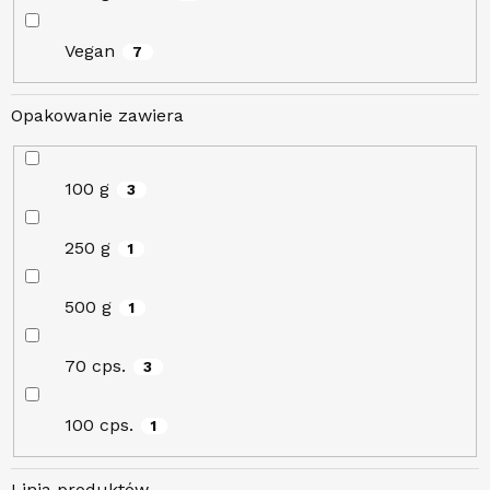
Vegan
7
Opakowanie zawiera
100 g
3
250 g
1
500 g
1
70 cps.
3
100 cps.
1
Linia produktów