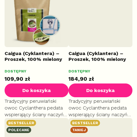
dolegliwościach
wspiera metabolizm
żołądkowych i wspiera...
tłuszczów.
Caigua (Cyklantera) –
Caigua (Cyklantera) –
Proszek, 100% mielony
Proszek, 100% mielony
owoc, 250 g
owoc, 500 g
DOSTĘPNY
DOSTĘPNY
PLUS
MAKS
109,90 zł
184,90 zł
Do koszyka
Do koszyka
Tradycyjny peruwiański
Tradycyjny peruwiański
owoc Cyclanthera pedata
owoc Cyclanthera pedata
wspierający ściany naczyń
wspierający ściany naczyń
krwionośnych. Pomaga
krwionośnych. Pomaga
BESTSELLER
BESTSELLER
utrzymać optymalny
utrzymać optymalny
POLECANE
TANIEJ
poziom cholesterolu i
poziom cholesterolu i