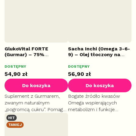
metabolizm tłuszczów i
Wspieraj metabolizm i
redukcję wagi.
redukcję wagi...
GlukoVital FORTE
Sacha Inchi (Omega 3-6-
(Gurmar) – 75%
9) – Olej tłoczony na
Ekstrakt, 70 kapsułek
zimno, 70 kapsułek
DOSTĘPNY
DOSTĘPNY
54,90 zł
56,90 zł
Do koszyka
Do koszyka
Suplement z Gurmarem,
Bogate źródło kwasów
zwanym naturalnym
Omega wspierających
„pogromcą cukru”. Pomaga
metabolizm i funkcje
utrzymać prawidłowy
poznawcze. Dba o zdrowe
HIT
poziom glukozy i skutecznie
serce i pomaga utrzymać
TANIEJ
hamuje ochotę na słodycze.
prawidłowy poziom