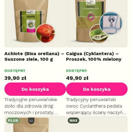
s
t
a
p
r
o
d
u
k
Achiote (Bixa orellana) –
Caigua (Cyklantera) –
Suszone ziele, 100 g
Proszek, 100% mielony
t
owoc, 100 g
ó
Średnia
DOSTĘPNY
DOSTĘPNY
START
w
ocena
39,90 zł
49,90 zł
produktu
wynosi
Do koszyka
Do koszyka
5,0
na
Tradycyjne peruwiańskie
Tradycyjny peruwiański
5
zioło dla zdrowia dróg
owoc Cyclanthera pedata
gwiazdek.
moczowych i prostaty.
wspierający ściany naczyń
Suplement diety pomocny
krwionośnych. Pomaga
PLUS
MAX
w regulacji stanów
utrzymać optymalny
zapalnych. Przynosi ulgę w
poziom cholesterolu i