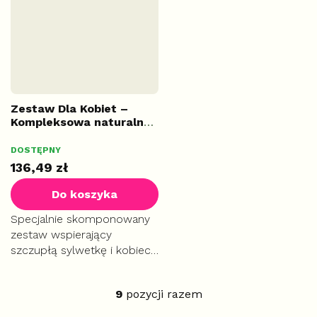
Wspiera proces
cholesterolu.
odchudzania i kontrolę...
Zestaw Dla Kobiet –
Kompleksowa naturalna
pielęgnacja
DOSTĘPNY
136,49 zł
Do koszyka
Specjalnie skomponowany
zestaw wspierający
szczupłą sylwetkę i kobiece
piękno. Połączenie ziół
(Caigua, Aguaje, Glukovital)
9
pozycji razem
przyspiesza metabolizm i
K
pomaga modelować
o