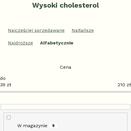
Wysoki cholesterol
S
o
Najczęściej sprzedawane
Najtańsze
r
t
Najdroższe
Alfabetycznie
o
w
a
n
Cena
i
e
39
zł
210
zł
p
r
o
d
u
k
t
W magazynie
9