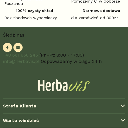
Pomożemy Ci w doborze
Paszanda
100% czysty skład
Darmowa dostawa
Bez zbędnych wypełniaczy
dla zamówień od 300zł
S
Śledź nas
t
o
p
k
+48 661 858 246
(Pn–Pt: 8:00 - 17:00)
a
info@herbavis.pl
Odpowiadamy w ciągu 24 h
Strefa Klienta
Dostawa i koszty wysyłki
Warto wiedzieć
Formy płatności