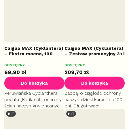
wspiera metabolizm
wspiera metabolizm
tłuszczów.
tłuszczów.
Caigua MAX (Cyklantera)
Caigua MAX (Cyklantera)
– Ekstra mocna, 100
– Zestaw promocyjny 3+1
kapsułek
GRATIS
Średnia
DOSTĘPNY
DOSTĘPNY
4x 100
ocena
69,90 zł
209,70 zł
produktu
wynosi
Do koszyka
Do koszyka
5,0
na
Peruwiańska Cyclanthera
Zadbaj o ciągłość ochrony
5
pedata (Korila) dla ochrony
naczyń dzięki kuracji na 100
gwiazdek.
ścian naczyń krwionośnych.
dni. Długotrwałe
Pomaga utrzymać zdrowy
stosowanie to klucz do
HIT
HIT
poziom cholesterolu.
utrzymania zdrowego
Wspiera prawidłowy
poziomu cholesterolu.