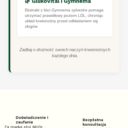
🌿 GlukoVital i Gymnema
Ekstrakt z liści
Gymnema sylvestre
pomaga
utrzymać prawidłowy poziom LDL, chroniąc
układ krwionośny przed odkładaniem się
złogów.
Zadbaj o drożność swoich naczyń krwionośnych
każdego dnia.
Doświadczenie i
Bezpłatna
zaufanie
konsultacja
Za marką stoi MUDr.