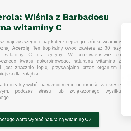
l
k
erola: Wiśnia z Barbadosu
i
l
łna witaminy C
i
s
t
sz najczystszego i najskuteczniejszego źródła witaminy
y
oznaj
Acerolę
. Ten tropikalny owoc zawiera aż 30 razy
j witaminy C niż cytryny. W przeciwieństwie do
tycznego kwasu askorbinowego, naturalna witamina z
li jest znacznie lepiej przyswajalna przez organizm i
iejsza dla żołądka.
a to idealny wybór na wzmocnienie odporności w okresie
owym, podczas stresu lub zwiększonego wysiłku
nego.
aczego warto wybrać naturalną witaminę C?