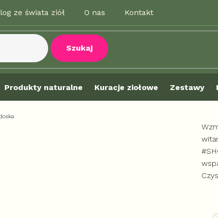
log ze świata ziół
O nas
Kontakt
Szukaj
Produkty naturalne
Kuracje ziołowe
Zestawy
doska
Wzmo
wita
#SHO
wspa
Czys