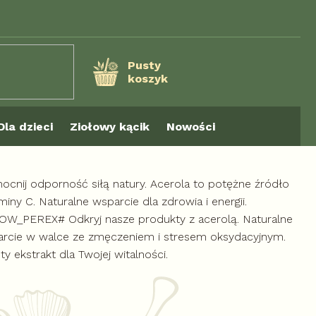
Pusty
koszyk
KOSZYK
Dla dzieci
Ziołowy kącik
Nowości
cnij odporność siłą natury. Acerola to potężne źródło
miny C. Naturalne wsparcie dla zdrowia i energii.
W_PEREX# Odkryj nasze produkty z acerolą. Naturalne
rcie w walce ze zmęczeniem i stresem oksydacyjnym.
ty ekstrakt dla Twojej witalności.