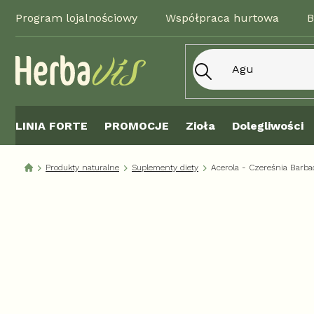
Przejść
Program lojalnościowy
Współpraca hurtowa
B
do
treści
LINIA FORTE
PROMOCJE
Zioła
Dolegliwości
Produkty naturalne
Suplementy diety
Acerola - Czereśnia Barba