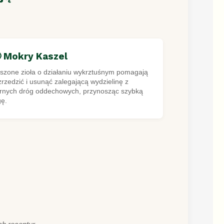
 Mokry Kaszel
szone zioła o działaniu wykrztuśnym pomagają
zrzedzić i usunąć zalegającą wydzielinę z
rnych dróg oddechowych, przynosząc szybką
gę.