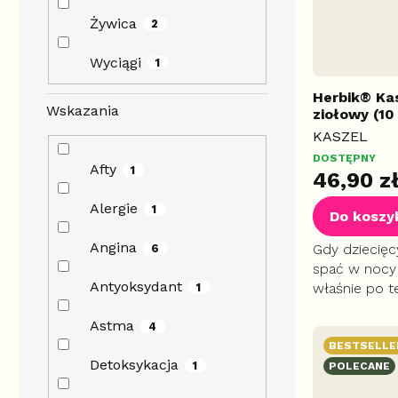
Żywica
2
Wyciągi
1
Herbik® Ka
Wskazania
ziołowy (10 
KASZEL
DOSTĘPNY
Afty
1
46,90 z
Alergie
1
Do koszy
Angina
Gdy dziecięcy
6
spać w nocy 
Antyoksydant
właśnie po t
1
starannie do
Astma
jednym, przy
4
smaku.
BESTSELLE
Detoksykacja
1
POLECANE