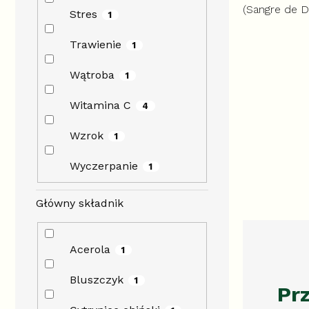
(Sangre de D
Stres
1
Maksymalne 
odporności i 
Trawienie
1
walce ze sta
Wątroba
1
Witamina C
4
Wzrok
1
Wyczerpanie
1
Główny składnik
Acerola
1
Bluszczyk
1
Prz