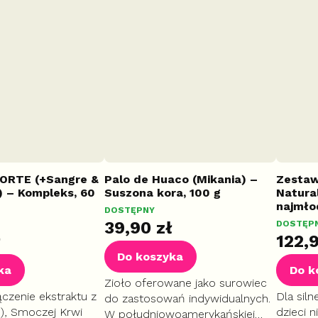
FORTE (+Sangre &
Palo de Huaco (Mikania) –
Zestaw
) – Kompleks, 60
Suszona kora, 100 g
Natura
najmło
DOSTĘPNY
39,90 zł
DOSTĘP
ł
122,9
Do koszyka
ka
Do k
Zioło oferowane jako surowiec
ączenie ekstraktu z
Dla siln
do zastosowań indywidualnych.
:1), Smoczej Krwi
dzieci n
W południowoamerykańskiej