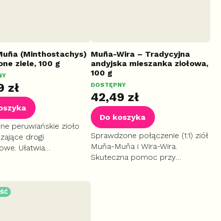
uña (Minthostachys)
Muña-Wira – Tradycyjna
ne ziele, 100 g
andyjska mieszanka ziołowa,
100 g
NY
9 zł
DOSTĘPNY
42,49 zł
oszyka
Do koszyka
jne peruwiańskie zioło
Sprawdzone połączenie (1:1) ziół
zające drogi
Muňa-Muňa i Wira-Wira.
we. Ułatwia
Skuteczna pomoc przy
zanie i przynosi
przeziębieniu i grypie. Wspomaga
ą ulgę przy infekcjach
odkrztuszanie i łagodzi stany
raz dolegliwościach
zapalne dróg oddechowych.
owych.
ŚĆ