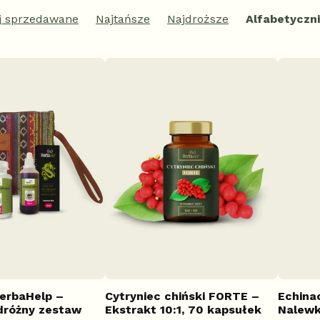
ej sprzedawane
Najtańsze
Najdroższe
Alfabetyczn
erbaHelp –
Cytryniec chiński FORTE –
Echina
dróżny zestaw
Ekstrakt 10:1, 70 kapsułek
Nalewk