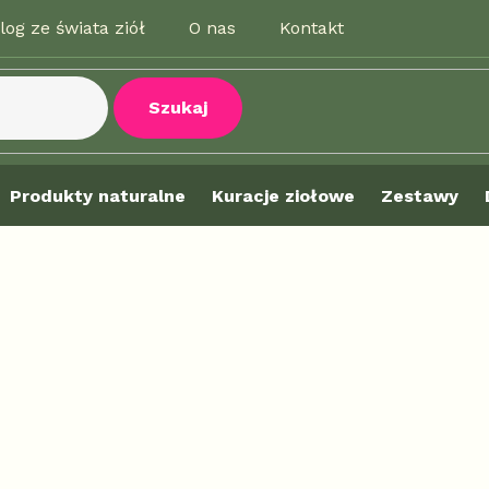
log ze świata ziół
O nas
Kontakt
Szukaj
Produkty naturalne
Kuracje ziołowe
Zestawy