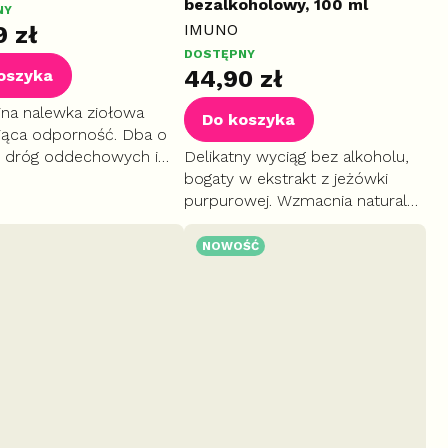
bezalkoholowy, 100 ml
NY
IMUNO
9 zł
DOSTĘPNY
44,90 zł
oszyka
jna nalewka ziołowa
Do koszyka
jąca odporność. Dba o
 dróg oddechowych i
Delikatny wyciąg bez alkoholu,
przy przeziębieniach.
bogaty w ekstrakt z jeżówki
nie wpływa na drogi
purpurowej. Wzmacnia naturalną
 i przyspiesza
odporność malucha,
lescencję.
szczególnie w okresie
NOWOŚĆ
przeziębień.