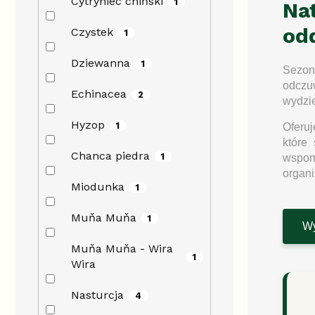
Cytryniec chiński
1
Na
od
Czystek
1
Dziewanna
1
Sezon
odczu
Echinacea
2
wydzie
Hyzop
1
Oferu
które 
Chanca piedra
1
wspom
organ
Miodunka
1
Muňa Muňa
1
Wy
Muňa Muňa - Wira
1
Wira
Nasturcja
4