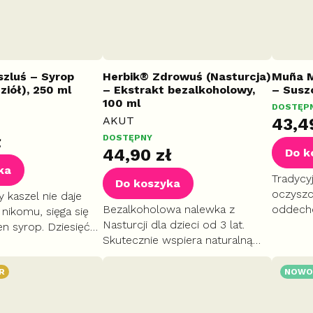
szluś – Syrop
Herbik® Zdrowuś (Nasturcja)
Muña M
ziół), 250 ml
– Ekstrakt bezalkoholowy,
– Suszo
100 ml
DOSTĘP
AKUT
43,4
ł
DOSTĘPNY
44,90 zł
Do k
ka
Tradycy
Do koszyka
oczyszc
 kaszel nie daje
Bezalkoholowa nalewka z
oddecho
nikomu, sięga się
Nasturcji dla dzieci od 3 lat.
odkrztus
en syrop. Dziesięć
Skutecznie wspiera naturalną
naturaln
branych ziół w
odporność organizmu.
zatok o
jemnie słodkim
Niezastąpiona w sezonie
oddech
R
NOWO
jesienno-zimowym i przy
infekcjach przedszkolnych.