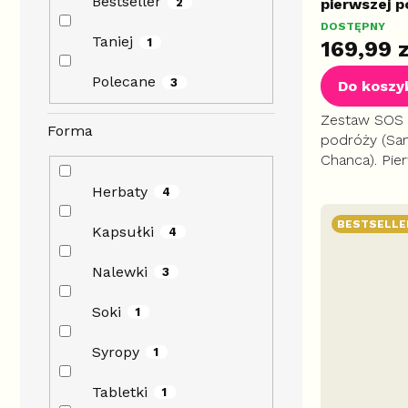
Bestseller
2
pierwszej 
DOSTĘPNY
Taniej
1
169,99 z
Polecane
3
Do koszy
Zestaw SOS 
Forma
podróży (San
Chanca). Pi
gorączce, p
Herbaty
4
żołądkowych,
ukąszeniach
BESTSELLE
Kapsułki
4
Nalewki
3
Soki
1
Syropy
1
Tabletki
1