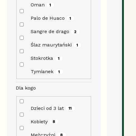
Oman
1
Palo de Huaco
1
Sangre de drago
2
Ślaz maurytański
1
Stokrotka
1
Tymianek
1
Dla kogo
Dzieci od 3 lat
11
Kobiety
8
Mężczyźni
8