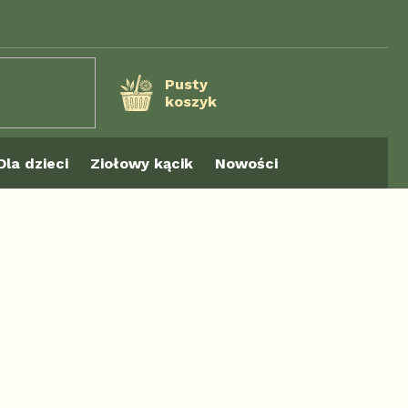
Pusty
koszyk
KOSZYK
Dla dzieci
Ziołowy kącik
Nowości