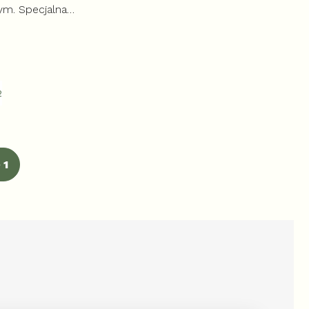
m. Specjalna
holowa kuracja ziołowa
 produkty do prewencji i
infekcji.
2
 1