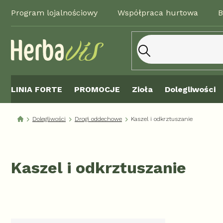
Przejść
Program lojalnościowy
Współpraca hurtowa
B
do
treści
LINIA FORTE
PROMOCJE
Zioła
Dolegliwości
Dolegliwości
Drogi oddechowe
Kaszel i odkrztuszanie
Kaszel i odkrztuszanie