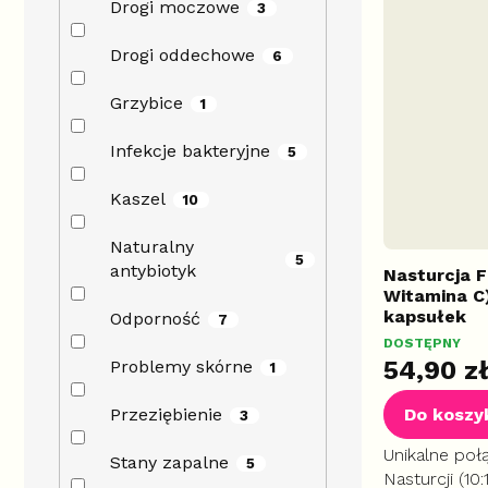
Drogi moczowe
3
Drogi oddechowe
6
Grzybice
1
Infekcje bakteryjne
5
Kaszel
10
Naturalny
5
antybiotyk
Nasturcja 
Witamina C
kapsułek
Odporność
7
DOSTĘPNY
54,90 z
Problemy skórne
1
Przeziębienie
Do koszy
3
Unikalne poł
Stany zapalne
5
Nasturcji (10