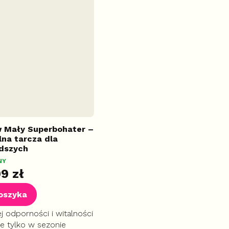
 Mały Superbohater –
lna tarcza dla
dszych
NY
9 zł
oszyka
ej odporności i witalności
ie tylko w sezonie