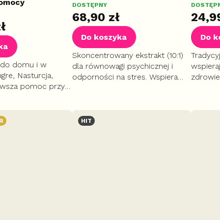
pomocy
DOSTĘPNY
DOSTĘP
68,90 zł
24,9
ł
Do koszyka
Do k
ka
Skoncentrowany ekstrakt (10:1)
Tradycy
do domu i w
dla równowagi psychicznej i
wspiera
gre, Nasturcja,
odporności na stres. Wspiera
zdrowie
erwsza pomoc przy
regenerację wątroby oraz drogi
pomaga 
roblemach
oddechowe. Silny antyoksydant,
Korzyst
 otarciach i
który pomaga zachować ostry...
moczowe
 owadów.
rekonwa
R
HIT