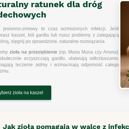
turalny ratunek dla dróg
dechowych
 jesienno-zimowy to czas wzmożonych infekcji. Jeśli
wasz kaszel, ból gardła lub masz problemy z zalegającą
liną, sięgnij po sprawdzone, naturalne rozwiązania.
jemy
zioła na przeziębienie
(np. Muna Muna czy Anona),
skutecznie oczyszczają gardło, ułatwiają odkrztuszanie,
agają leczenie astmy i wzmacniają odporność całego
izmu.
bierz zioła na kaszel
Jak zioła pomagają w walce z infekc