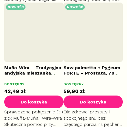
jest w kubku, lecz w chwili,
Przyczynia się do
NOWOŚĆ
NOWOŚĆ
którą sobie z nim
zmniejszenia uczucia
podarujesz.
zmęczenia i wspiera
prawidłowe funkcjonowanie
mięśni oraz układu
nerwowego.
Muña-Wira – Tradycyjna
Saw palmetto + Pygeum
andyjska mieszanka
FORTE – Prostata, 70
ziołowa, 100 g
kapsułek
DOSTĘPNY
DOSTĘPNY
42,49 zł
59,90 zł
Do koszyka
Do koszyka
Sprawdzone połączenie (1:1)
Dla zdrowej prostaty i
ziół Muňa-Muňa i Wira-Wira.
spokojnego snu bez
Skuteczna pomoc przy
częstego parcia na pęcherz.