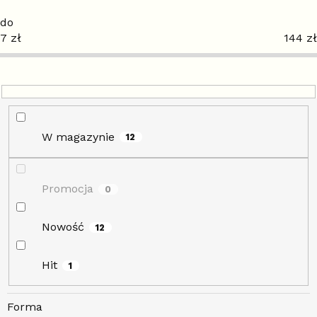
i
e
7
zł
144
zł
p
r
o
d
u
k
t
W magazynie
12
ó
w
Promocja
0
Nowość
12
Hit
1
Forma