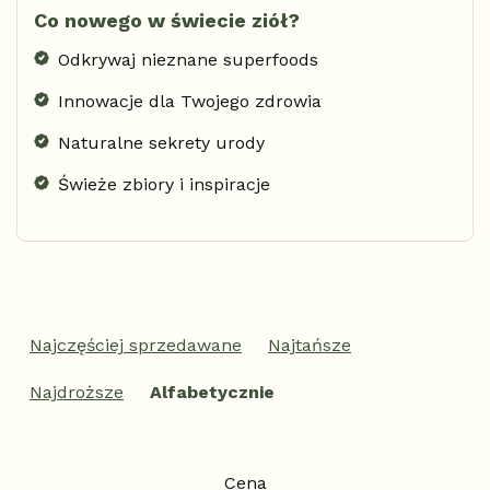
Co nowego w świecie ziół?
Odkrywaj nieznane superfoods
Innowacje dla Twojego zdrowia
Naturalne sekrety urody
Świeże zbiory i inspiracje
S
o
Najczęściej sprzedawane
Najtańsze
r
t
Najdroższe
Alfabetycznie
o
w
a
n
Cena