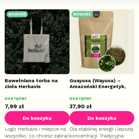
L
NOWOŚĆ
NOWOŚĆ
i
s
t
a
p
r
o
d
u
k
Bawełniana torba na
Guayusa (Wayusa) –
zioła Herbavis
Amazoński Energetyk,
t
suszony liść, 100 g
ó
DOSTĘPNY
DOSTĘPNY
START
w
7,99 zł
37,90 zł
Do koszyka
Do koszyka
Logo Herbavis i miejsce na
Dla stabilnej energii i lepszej
wszystko, co chcesz zabrać
koncentracji. Tradycyjna