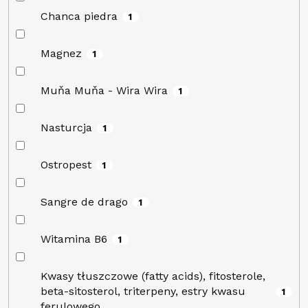
Chanca piedra
1
Magnez
1
Muňa Muňa - Wira Wira
1
Nasturcja
1
Ostropest
1
Sangre de drago
1
Witamina B6
1
Kwasy tłuszczowe (fatty acids), fitosterole,
beta-sitosterol, triterpeny, estry kwasu
1
ferulowego