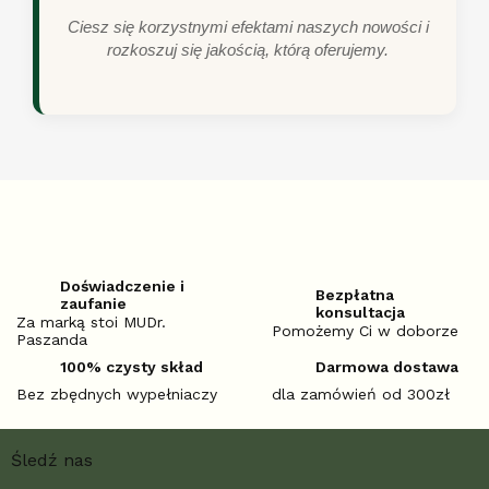
Ciesz się korzystnymi efektami naszych nowości i
rozkoszuj się jakością, którą oferujemy.
Doświadczenie i
Bezpłatna
zaufanie
konsultacja
Za marką stoi MUDr.
Pomożemy Ci w doborze
Paszanda
100% czysty skład
Darmowa dostawa
Bez zbędnych wypełniaczy
dla zamówień od 300zł
S
Śledź nas
t
o