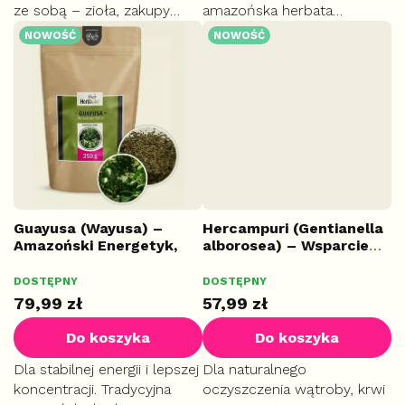
ze sobą – zioła, zakupy
amazońska herbata
albo odrobinę dobrego
Guayusa zwalcza
NOWOŚĆ
NOWOŚĆ
nastroju. Uszyta z 100%
zmęczenie, działa
naturalnej bawełny.
antyoksydacyjnie i ma
łagodny smak bez goryczki.
Guayusa (Wayusa) –
Hercampuri (Gentianella
Amazoński Energetyk,
alborosea) – Wsparcie
suszony liść, 250 g
wątroby, 100 kapsułek
DOSTĘPNY
DOSTĘPNY
PLUS
79,99 zł
57,99 zł
Do koszyka
Do koszyka
Dla stabilnej energii i lepszej
Dla naturalnego
koncentracji. Tradycyjna
oczyszczenia wątroby, krwi