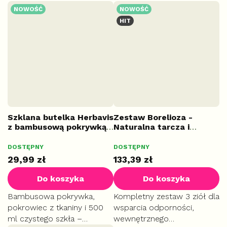
przeziębieniu i grypie.
Kompleks Saw palmetto i
NOWOŚĆ
NOWOŚĆ
Wspomaga odkrztuszanie i
Pygeum wspiera
HIT
łagodzi stany zapalne dróg
prawidłowe funkcjonowanie
oddechowych.
dróg moczowych i
codzienny komfort
mężczyzn.
Szklana butelka Herbavis
Zestaw Borelioza -
z bambusową pokrywką,
Naturalna tarcza i
500 ml
regeneracja organizmu
DOSTĘPNY
DOSTĘPNY
29,99 zł
133,39 zł
Do koszyka
Do koszyka
Bambusowa pokrywka,
Kompletny zestaw 3 ziół dla
pokrowiec z tkaniny i 500
wsparcia odporności,
ml czystego szkła –
wewnętrznego