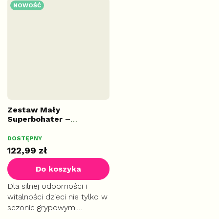
zrównoważony towarzysz
oczyszczania i zdrowia
NOWOŚĆ
w podróży, pracy i na
stawów. Praktyczna kuracja
spacerze. Naturalne
po ukąszeniu kleszcza.
materiały bez zbędnej
chemii.
Zestaw Mały
Superbohater –
Naturalna tarcza dla
najmłodszych
DOSTĘPNY
122,99 zł
Do koszyka
Dla silnej odporności i
witalności dzieci nie tylko w
sezonie grypowym.
Specjalna bezalkoholowa