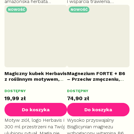
amazońska herbata
i wsparcia trawienia.
Guayusa zwalcza
Tradycyjne peruwiańskie
NOWOŚĆ
NOWOŚĆ
zmęczenie, działa
zioło Hercampuri
antyoksydacyjnie i ma
wspomaga ogólną
łagodny smak bez goryczki.
regenerację organizmu i
uzupełnia ważne minerały.
Magiczny kubek Herbavis
Magnezium FORTE + B6
z roślinnym motywem,
– Przeciw zmęczeniu,
300 ml
100 cps.
DOSTĘPNY
DOSTĘPNY
19,99 zł
74,90 zł
Do koszyka
Do koszyka
Motyw ziół, logo Herbavis i
Wysoko przyswajalny
300 ml przestrzeni na Twój
Bisglicynian magnezu
ulubiony rytuał. Magia nie
wzbogacony witaminą B6.