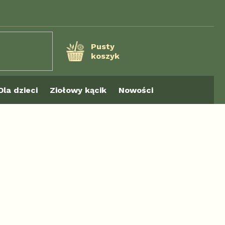
Pusty
koszyk
KOSZYK
Dla dzieci
Ziołowy kącik
Nowości