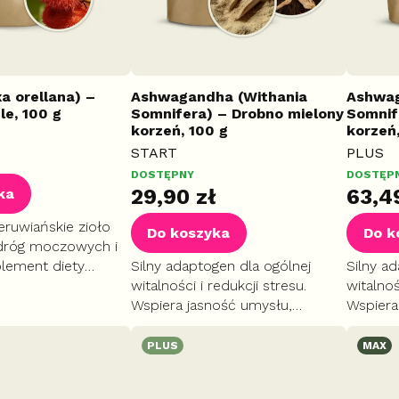
xa orellana) –
Ashwagandha (Withania
Ashwag
le, 100 g
Somnifera) – Drobno mielony
Somnif
korzeń, 100 g
korzeń
START
PLUS
DOSTĘPNY
DOSTĘP
29,90 zł
63,4
ka
eruwiańskie zioło
Do koszyka
Do k
 dróg moczowych i
plement diety
Silny adaptogen dla ogólnej
Silny a
egulacji stanów
witalności i redukcji stresu.
witalnoś
rzynosi ulgę w
Wspiera jasność umysłu,
Wspiera
ach żołądkowych i
poprawia jakość snu i
poprawi
wewnętrzną równowagę.
wewnęt
PLUS
MAX