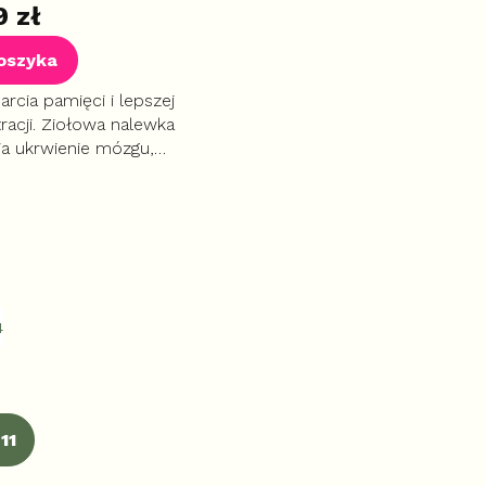
9 zł
oszyka
rcia pamięci i lepszej
racji. Ziołowa nalewka
a ukrwienie mózgu,
 uczucie zimnych dłoni i
z działa jako silny
ydant.
4
11