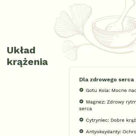
Układ
krążenia
Dla zdrowego serca
Gotu Kola: Mocne na
Magnez: Zdrowy ryt
serca
Cytryniec: Dobre krą
Antyoksydanty: Ochr