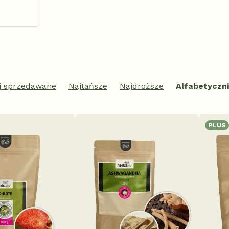
ej sprzedawane
Najtańsze
Najdroższe
Alfabetyczn
PLUS