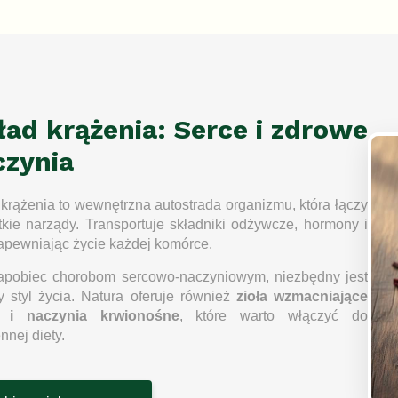
o
l
k
i
l
i
s
ad krążenia: Serce i zdrowe
t
y
czynia
krążenia to wewnętrzna autostrada organizmu, która łączy
kie narządy. Transportuje składniki odżywcze, hormony i
zapewniając życie każdej komórce.
apobiec chorobom sercowo-naczyniowym, niezbędny jest
 styl życia. Natura oferuje również
zioła wzmacniające
 i naczynia krwionośne
, które warto włączyć do
nnej diety.