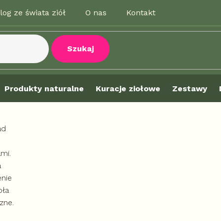
log ze świata ziół
O nas
Kontakt
Szukaj
Produkty naturalne
Kuracje ziołowe
Zestawy
ad
mi.
a
enie
oła
zne.