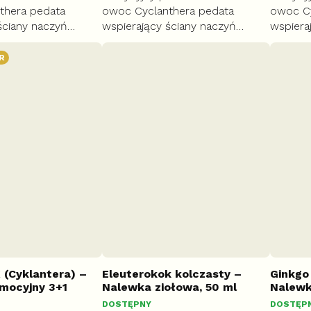
thera pedata
owoc Cyclanthera pedata
owoc Cy
ściany naczyń
wspierający ściany naczyń
wspiera
h. Pomaga
krwionośnych. Pomaga
krwion
tymalny poziom
utrzymać optymalny poziom
utrzym
R
 i wspiera
cholesterolu i wspiera
cholest
tłuszczów.
metabolizm tłuszczów.
metabol
 (Cyklantera) –
Eleuterokok kolczasty –
Ginkgo 
mocyjny 3+1
Nalewka ziołowa, 50 ml
Nalewk
DOSTĘPNY
DOSTĘP