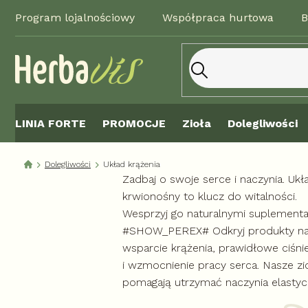
Przejść
Program lojalnościowy
Współpraca hurtowa
B
do
treści
LINIA FORTE
PROMOCJE
Zioła
Dolegliwości
Dolegliwości
Układ krążenia
Zadbaj o swoje serce i naczynia. Ukł
krwionośny to klucz do witalności.
Wesprzyj go naturalnymi suplementa
#SHOW_PEREX# Odkryj produkty n
wsparcie krążenia, prawidłowe ciśni
i wzmocnienie pracy serca. Nasze zi
pomagają utrzymać naczynia elastyc