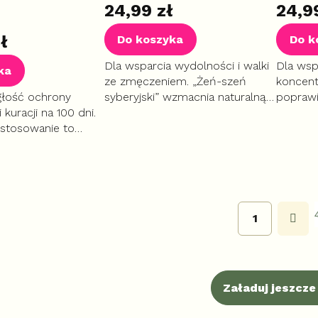
24,99 zł
24,9
ł
Do koszyka
Do k
Dla wsparcia wydolności i walki
Dla wspa
ka
ze zmęczeniem. „Żeń-szeń
koncent
głość ochrony
syberyjski” wzmacnia naturalną
poprawi
 kuracji na 100 dni.
odporność, poprawia kondycję
niweluje
 stosowanie to
psychiczną i dba o układ
stóp ora
rzymania zdrowego
oddechowy.
antyoks
esterolu. Wspieraj
redukcję wagi...
P
1
a
g
i
n
K
a
o
c
n
Załaduj jeszcze 
j
t
a
r