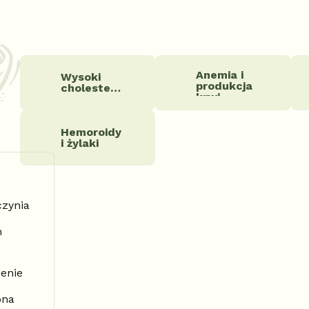
Anemia i
Wysoki
produkcja
cholesterol
krwi
Hemoroidy
i żylaki
czynia
m
żenie
ona