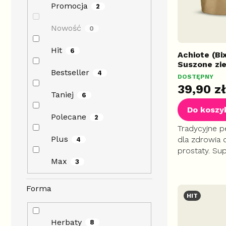
u
u
Promocja
2
k
k
t
t
Nowość
0
ó
ó
w
w
Hit
6
Achiote (Bi
Suszone zie
Bestseller
4
DOSTĘPNY
39,90 zł
Taniej
6
Do koszy
Polecane
2
Tradycyjne p
Plus
dla zdrowia
4
prostaty. Su
Max
pomocny w r
3
zapalnych. P
dolegliwości
Forma
wspiera...
HIT
Herbaty
8