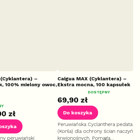
 (Cyklantera) –
Caigua MAX (Cyklantera) –
k, 100% mielony owoc,
Ekstra mocna, 100 kapsułek
Średnia
DOSTĘPNY
69,90 zł
ocena
NY
produktu
90 zł
Do koszyka
wynosi
5,0
Peruwiańska Cyclanthera pedata
oszyka
na
(Korila) dla ochrony ścian naczyń
5
jny peruwiański
krwionośnych. Pomaga