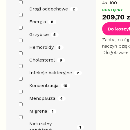
4x 100
Drogi oddechowe
2
DOSTĘPNY
209,70 z
Energia
8
Do koszy
Grzybice
5
Zadbaj o cią
naczyń dzięki
Hemoroidy
5
Długotrwałe
klucz do ut
Cholesterol
9
poziomu chol
metabolizm i 
Infekcje bakteryjne
2
Koncentracja
10
Menopauza
4
Migrena
1
Naturalny
1