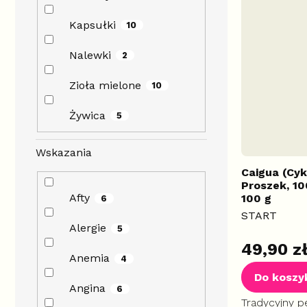
Kapsułki
10
Nalewki
2
Zioła mielone
10
Żywica
5
Wskazania
Caigua (Cyk
Proszek, 1
Afty
100 g
6
START
Alergie
5
Średnia
49,90 z
ocena
Anemia
4
produktu
Do koszy
wynosi
Angina
6
5,0
Tradycyjny p