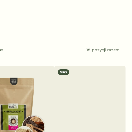
ie
35
pozycji razem
MAX