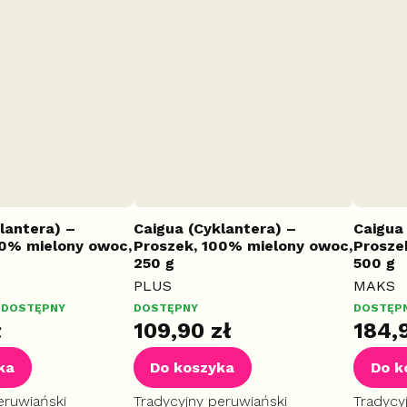
lantera) –
Caigua (Cyklantera) –
Caigua
00% mielony owoc,
Proszek, 100% mielony owoc,
Prosze
250 g
500 g
PLUS
MAKS
DOSTĘPNY
DOSTĘPNY
DOSTĘP
ł
109,90 zł
184,
ka
Do koszyka
Do k
eruwiański
Tradycyjny peruwiański
Tradycy