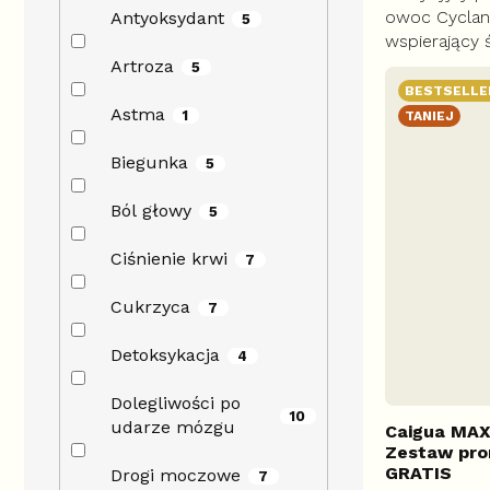
na
owoc Cyclan
Antyoksydant
5
5
wspierający 
gwiazdek.
krwionośnyc
Artroza
5
utrzymać op
BESTSELLE
cholesterolu
Astma
1
TANIEJ
metabolizm 
Biegunka
5
Ból głowy
5
Ciśnienie krwi
7
Cukrzyca
7
Detoksykacja
4
Dolegliwości po
10
udarze mózgu
Caigua MAX
Zestaw pro
GRATIS
Drogi moczowe
7