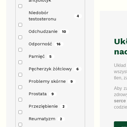
antybiotyk
Niedobór
4
testosteronu
Odchudzanie
10
Ukł
Odporność
16
na
Pamięć
5
Układ 
Pęcherzyk żółciowy
6
wszyst
tlen, 
Problemy skórne
9
Aby z
Prostata
9
zdrowy
serce
Przeziębienie
2
codzie
Reumatyzm
2