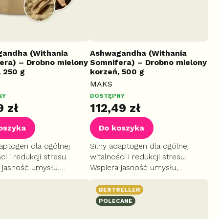
andha (Withania
Ashwagandha (Withania
era) – Drobno mielony
Somnifera) – Drobno mielony
, 250 g
korzeń, 500 g
MAKS
NY
DOSTĘPNY
9 zł
112,49 zł
oszyka
Do koszyka
daptogen dla ogólnej
Silny adaptogen dla ogólnej
ci i redukcji stresu.
witalności i redukcji stresu.
 jasność umysłu,
Wspiera jasność umysłu,
a jakość snu i
poprawia jakość snu i
rzną równowagę.
wewnętrzną równowagę.
BESTSELLER
POLECANE