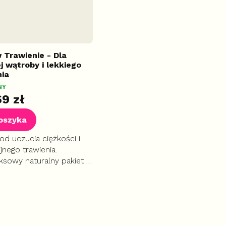
 Trawienie - Dla
j wątroby i lekkiego
nia
NY
69 zł
oszyka
 od uczucia ciężkości i
jnego trawienia.
sowy naturalny pakiet 3
ów. Przyspiesza
y metabolizm, chroni
 i łagodzi żołądek.