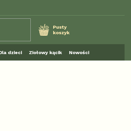
Pusty
koszyk
KOSZYK
Dla dzieci
Ziołowy kącik
Nowości