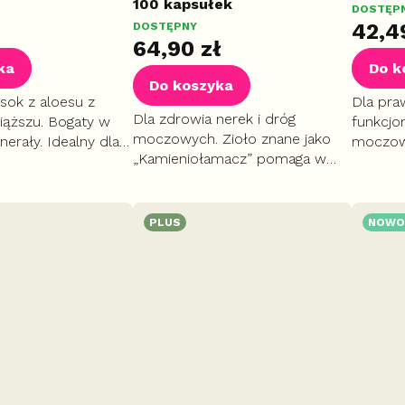
100 kapsułek
DOSTĘP
42,4
DOSTĘPNY
64,90 zł
ka
Do k
Do koszyka
sok z aloesu z
Dla pra
Dla zdrowia nerek i dróg
iąższu. Bogaty w
funkcjo
moczowych. Zioło znane jako
nerały. Idealny dla
moczow
„Kamieniołamacz” pomaga w
wienia, wsparcia
wspiera
naturalnym usuwaniu złogów,
naturalnej
kamieni
kamieni żółciowych i wspiera
 organizmu.
równie
trawienie.
kapsułk
PLUS
NOWO