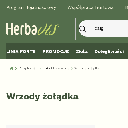
Przejść
Program lojalnościowy
Współpraca hurtowa
B
do
treści
LINIA FORTE
PROMOCJE
Zioła
Dolegliwości
Dolegliwości
Układ trawienny
Wrzody żołądka
Wrzody żołądka