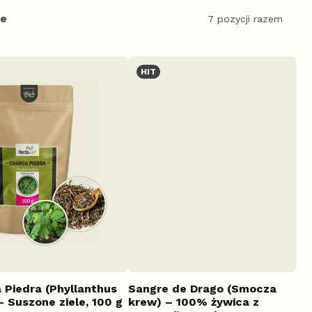
ie
7
pozycji razem
HIT
 Piedra (Phyllanthus
Sangre de Drago (Smocza
 – Suszone ziele, 100 g
krew) – 100% żywica z