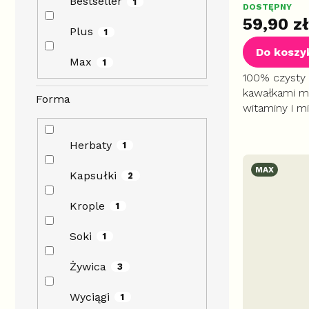
Bestseller
1
DOSTĘPNY
59,90 zł
Plus
1
Do koszy
Max
1
100% czysty 
kawałkami m
Forma
witaminy i mi
harmonii tra
odporności i 
Herbaty
1
detoksykacji
MAX
Kapsułki
2
Krople
1
Soki
1
Żywica
3
Wyciągi
1