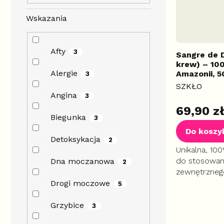
Wskazania
Afty
3
Sangre de 
krew) – 10
Alergie
Amazonii, 5
3
SZKŁO
Angina
3
Średnia
69,90 z
ocena
Biegunka
3
produktu
Do koszy
wynosi
Detoksykacja
2
5,0
Unikalna, 10
na
do stosowan
Dna moczanowa
2
5
zewnętrznego
gwiazdek.
gojenie ran, 
Drogi moczowe
5
infekcjami i 
pokarmowy.
Grzybice
3