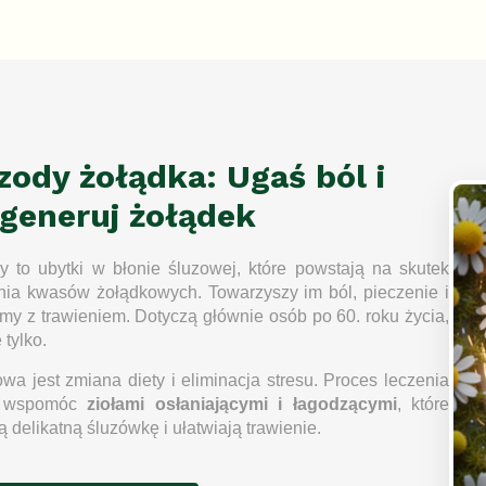
K
o
n
t
r
o
l
k
zody żołądka: Ugaś ból i
i
l
egeneruj żołądek
i
s
t
 to ubytki w błonie śluzowej, które powstają na skutek
y
nia kwasów żołądkowych. Towarzyszy im ból, pieczenie i
my z trawieniem. Dotyczą głównie osób po 60. roku życia,
 tylko.
wa jest zmiana diety i eliminacja stresu. Proces leczenia
o wspomóc
ziołami osłaniającymi i łagodzącymi
, które
ą delikatną śluzówkę i ułatwiają trawienie.