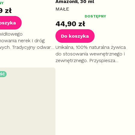
Amazonii, 30 ml
NY
MAŁE
9 zł
Średnia
DOSTĘPNY
44,90 zł
oszyka
ocena
produktu
widłowego
Do koszyka
wynosi
nowania nerek i dróg
5,0
ych. Tradycyjny odwar
Unikalna, 100% naturalna żywica
na
 naturalne usuwanie
do stosowania wewnętrznego i
5
 i złogów. Tip: Dostępna
zewnętrznego. Przyspiesza
gwiazdek.
ż w wygodnych
gojenie ran, chroni przed
ach!
infekcjami i wspiera układ
ŚĆ
pokarmowy.