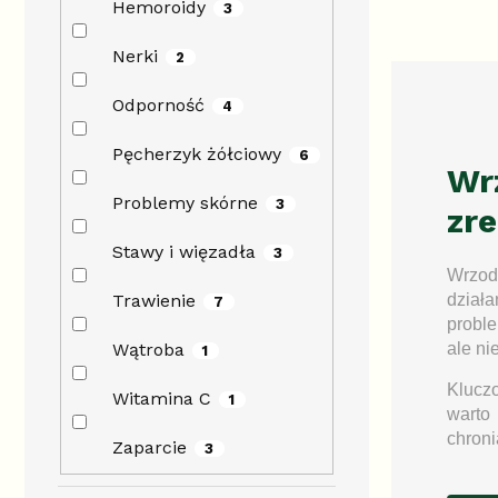
Hemoroidy
3
Nerki
2
Odporność
4
Pęcherzyk żółciowy
6
Wr
Problemy skórne
3
zr
Stawy i więzadła
3
Wrzody
Trawienie
działa
7
proble
Wątroba
ale nie
1
Kluczo
Witamina C
1
wart
chroni
Zaparcie
3