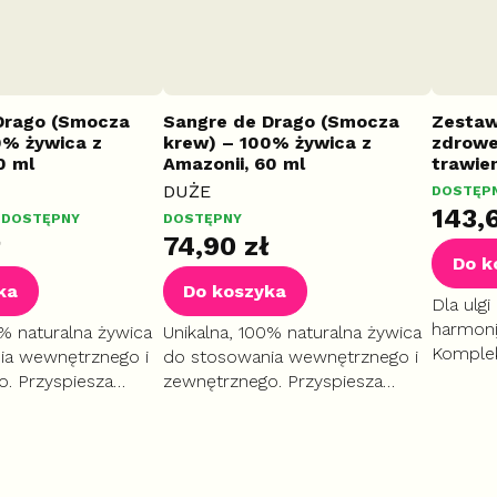
Drago (Smocza
Sangre de Drago (Smocza
Zestaw
0% żywica z
krew) – 100% żywica z
zdrowe
0 ml
Amazonii, 60 ml
trawie
DUŻE
DOSTĘP
143,
DOSTĘPNY
DOSTĘPNY
ł
74,90 zł
Do k
ka
Do koszyka
Dla ulgi
harmoni
0% naturalna żywica
Unikalna, 100% naturalna żywica
Komplek
ia wewnętrznego i
do stosowania wewnętrznego i
produkt
. Przyspiesza
zewnętrznego. Przyspiesza
zmęczon
chroni przed
gojenie ran, chroni przed
wątrobę
wspiera układ
infekcjami i wspiera układ
pokarmowy.