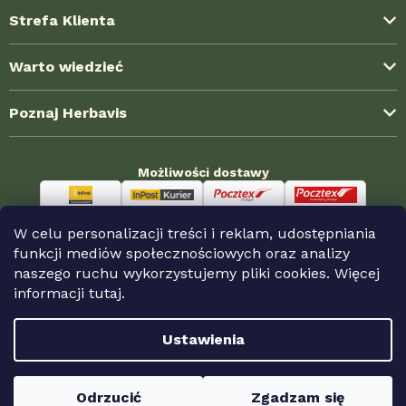
Strefa Klienta
Dostawa i koszty wysyłki
Warto wiedzieć
Formy płatności
Blog ze świata ziół
Poznaj Herbavis
Jak kupować?
Najczęstsze pytania (FAQ)
Regulamin
O nas
Doświadczenia klientów
Możliwości dostawy
Polityka prywatności
Kontakt
Współpraca hurtowa
Reklamacja i zwroty
Nagrody HerbaKlubu
Sklepy partnerskie
W celu personalizacji treści i reklam, udostępniania
Odstąpienie od umowy
Możliwości płatności
funkcji mediów społecznościowych oraz analizy
naszego ruchu wykorzystujemy pliki cookies. Więcej
informacji
tutaj.
Copyright 2026
Herbavis.pl
. Wszystkie prawa
Ustawienia
zastrzeżone.
Odrzucić
Zgadzam się