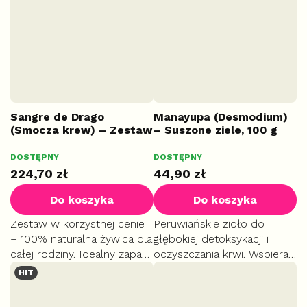
przeziębień.
Sangre de Drago
Manayupa (Desmodium)
(Smocza krew) – Zestaw
– Suszone ziele, 100 g
promocyjny 3+1 GRATIS,
60 ml
DOSTĘPNY
DOSTĘPNY
4x DUŻE
224,70 zł
44,90 zł
Do koszyka
Do koszyka
Zestaw w korzystnej cenie
Peruwiańskie zioło do
– 100% naturalna żywica dla
głębokiej detoksykacji i
całej rodziny. Idealny zapas
oczyszczania krwi. Wspiera
na długofalowe wsparcie
usuwanie toksyn oraz pracę
HIT
odporności, łagodzenie
nerek i dróg moczowych.
stanów zapalnych i gojenie
Pomocne przy problemach