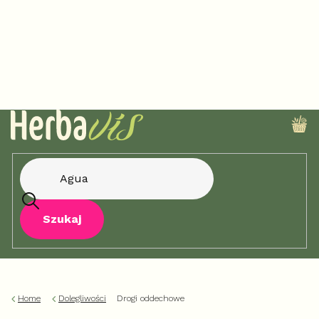
Przejść
do
treści
KO
Szukaj
Home
Dolegliwości
Drogi oddechowe