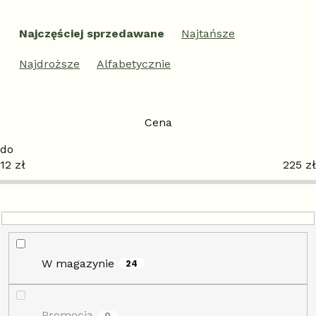
S
o
Najczęściej sprzedawane
Najtańsze
r
t
Najdroższe
Alfabetycznie
o
w
a
n
Cena
i
e
12
zł
225
zł
p
r
o
d
u
k
t
W magazynie
24
ó
w
Promocja
0