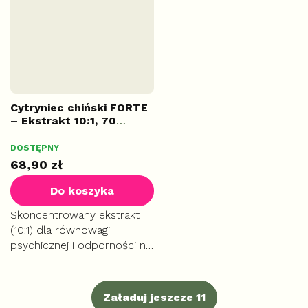
przy infekcjach
indywidualnego i dalszego...
przedszkolnych.
Cytryniec chiński FORTE
– Ekstrakt 10:1, 70
kapsułek
DOSTĘPNY
68,90 zł
Do koszyka
Skoncentrowany ekstrakt
(10:1) dla równowagi
psychicznej i odporności na
stres. Wspiera regenerację
wątroby oraz drogi
oddechowe. Silny
Załaduj jeszcze 11
antyoksydant, który pomaga