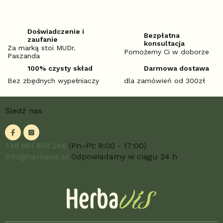
Doświadczenie i
Bezpłatna
zaufanie
konsultacja
Za marką stoi MUDr.
Pomożemy Ci w doborze
Paszanda
100% czysty skład
Darmowa dostawa
Bez zbędnych wypełniaczy
dla zamówień od 300zł
S
Śledź nas
t
o
p
k
+48 661 858 246
(Pn–Pt: 8:00 - 17:00)
a
info@herbavis.pl
Odpowiadamy w ciągu 24 h