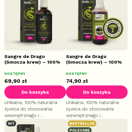
s
t
a
p
r
o
d
u
k
Sangre de Drago
Sangre de Drago
(Smocza krew) – 100%
(Smocza krew) – 100%
t
żywica z Amazonii, 50 ml
żywica z Amazonii, 60 ml
ó
Średnia
DOSTĘPNY
DOSTĘPNY
SZKŁO
DUŻE
w
ocena
69,90 zł
74,90 zł
produktu
wynosi
Do koszyka
Do koszyka
5,0
na
Unikalna, 100% naturalna
Unikalna, 100% naturalna
5
żywica do stosowania
żywica do stosowania
gwiazdek.
wewnętrznego i
wewnętrznego i
zewnętrznego. Przyspiesza
zewnętrznego. Przyspiesza
HIT
BESTSELLER
gojenie ran, chroni przed
gojenie ran, chroni przed
POLECANE