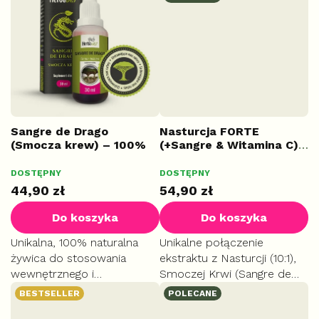
infekcjami i wspiera układ
infekcjami i wspiera układ
pokarmowy.
pokarmowy.
Sangre de Drago
Nasturcja FORTE
(Smocza krew) – 100%
(+Sangre & Witamina C)
żywica z Amazonii, 30 ml
– Kompleks, 60 kapsułek
Średnia
DOSTĘPNY
DOSTĘPNY
MAŁE
ocena
44,90 zł
54,90 zł
produktu
wynosi
Do koszyka
Do koszyka
5,0
na
Unikalna, 100% naturalna
Unikalne połączenie
5
żywica do stosowania
ekstraktu z Nasturcji (10:1),
gwiazdek.
wewnętrznego i
Smoczej Krwi (Sangre de
zewnętrznego. Przyspiesza
Drago) i Witaminy C.
BESTSELLER
POLECANE
gojenie ran, chroni przed
Maksymalne wsparcie