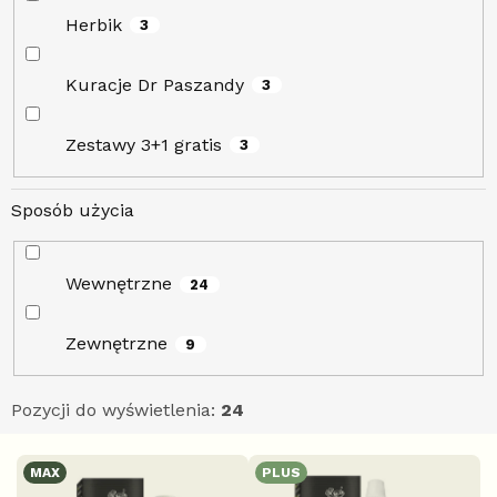
Herbik
3
Kuracje Dr Paszandy
3
Zestawy 3+1 gratis
3
Sposób użycia
Wewnętrzne
24
Zewnętrzne
9
Pozycji do wyświetlenia:
24
L
MAX
PLUS
i