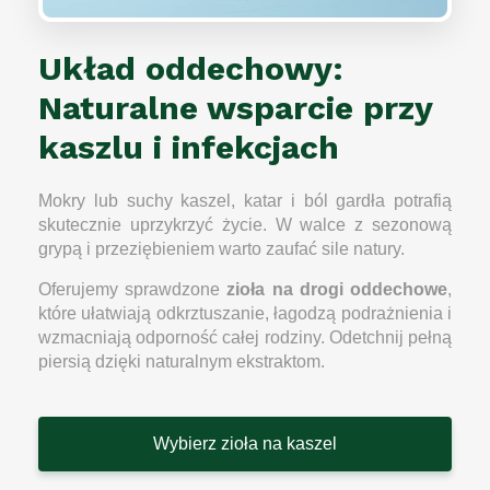
Układ oddechowy:
Naturalne wsparcie przy
kaszlu i infekcjach
Mokry lub suchy kaszel, katar i ból gardła potrafią
skutecznie uprzykrzyć życie. W walce z sezonową
grypą i przeziębieniem warto zaufać sile natury.
Oferujemy sprawdzone
zioła na drogi oddechowe
,
które ułatwiają odkrztuszanie, łagodzą podrażnienia i
wzmacniają odporność całej rodziny. Odetchnij pełną
piersią dzięki naturalnym ekstraktom.
Wybierz zioła na kaszel