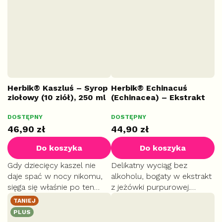
infekcjami i wspiera układ
odporności i silny sojusznik
pokarmowy.
w walce ze stanami
zapalnymi.
Herbik® Kaszluś – Syrop
Herbik® Echinacuś
ziołowy (10 ziół), 250 ml
(Echinacea) – Ekstrakt
bezalkoholowy, 100 ml
KASZEL
DOSTĘPNY
DOSTĘPNY
IMUNO
46,90 zł
44,90 zł
Do koszyka
Do koszyka
Gdy dziecięcy kaszel nie
Delikatny wyciąg bez
daje spać w nocy nikomu,
alkoholu, bogaty w ekstrakt
sięga się właśnie po ten
z jeżówki purpurowej.
syrop. Dziesięć starannie
Wzmacnia naturalną
TANIEJ
dobranych ziół w jednym,
odporność malucha,
PLUS
przyjemnie słodkim smaku.
szczególnie w okresie