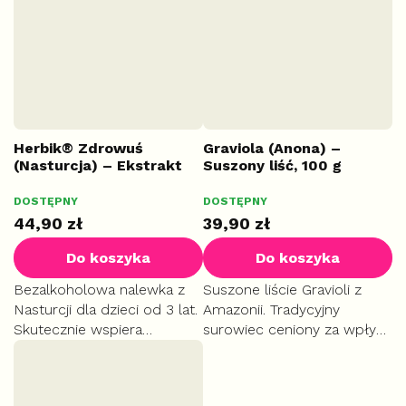
skóry.
skórnych i dolegliwościach...
Herbik® Zdrowuś
Graviola (Anona) –
(Nasturcja) – Ekstrakt
Suszony liść, 100 g
bezalkoholowy, 100 ml
DOSTĘPNY
DOSTĘPNY
AKUT
44,90 zł
39,90 zł
Do koszyka
Do koszyka
Bezalkoholowa nalewka z
Suszone liście Gravioli z
Nasturcji dla dzieci od 3 lat.
Amazonii. Tradycyjny
Skutecznie wspiera
surowiec ceniony za wpływ
naturalną odporność
na prawidłowe ciśnienie i
organizmu. Niezastąpiona w
wsparcie ogólnej witalności.
sezonie jesienno-zimowym i
Przeznaczone do użytku