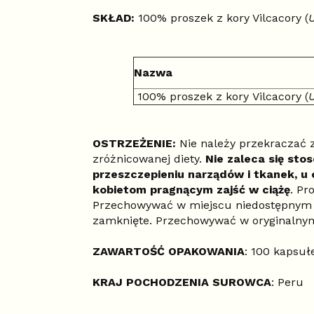
SKŁAD:
100% proszek z kory Vilcacory (
Nazwa
100% proszek z kory
Vilcacory (
OSTRZEŻENIE:
Nie należy przekraczać z
zróżnicowanej diety.
Nie zaleca się sto
przeszczepieniu narządów i tkanek, u 
kobietom pragnącym zajść w ciążę
. Pr
Przechowywać w miejscu niedostępnym 
zamknięte. Przechowywać w oryginaln
ZAWARTOŚĆ OPAKOWANIA
: 100 kapsu
KRAJ POCHODZENIA SUROWCA
: Peru