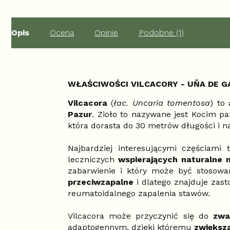
Opis
Ocena
Opinie
Podobne (1)
WŁAŚCIWOŚCI VILCACORY - UŇA DE G
Vilcacora
(
łac. Uncaria tomentosa
) to
Pazur
. Zioło to nazywane jest Kocim pa
która dorasta do 30 metrów długości i n
Najbardziej interesującymi częściami 
leczniczych
wspierających naturalne
zabarwienie i który może być stosowan
przeciwzapalne
i dlatego znajduje zas
reumatoidalnego zapalenia stawów.
Vilcacora może przyczynić się do
zwa
adaptogennym, dzięki któremu
zwiększa