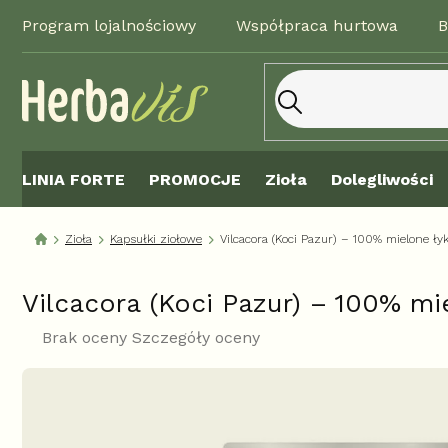
Przejść
Program lojalnościowy
Współpraca hurtowa
B
do
treści
LINIA FORTE
PROMOCJE
Zioła
Dolegliwości
Zioła
Kapsułki ziołowe
Vilcacora (Koci Pazur) – 100% mielone ły
Vilcacora (Koci Pazur) – 100% mi
Średnia
Brak oceny
Szczegóły oceny
ocena
produktu
wynosi
0,0
na