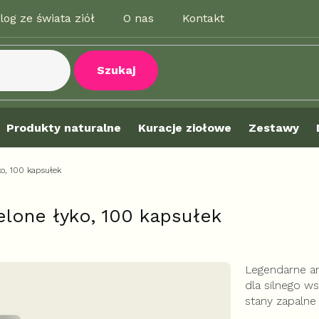
log ze świata ziół
O nas
Kontakt
Szukaj
Produkty naturalne
Kuracje ziołowe
Zestawy
ko, 100 kapsułek
elone łyko, 100 kapsułek
Legendarne a
dla silnego w
stany zapalne