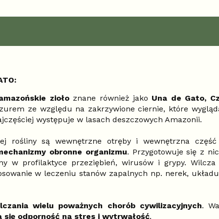
ATO:
amazońskie zioło
znane również jako
Una de Gato, Cz
zurem ze względu na zakrzywione ciernie, które wyglądają
ajczęściej występuje w lasach deszczowych Amazonii.
tej rośliny są wewnętrzne otręby i wewnętrzna część 
 mechanizmy obronne organizmu
. Przygotowuje się z ni
y w profilaktyce przeziębień, wirusów i grypy. Wilcz
tosowanie w leczeniu stanów zapalnych np. nerek, ukła
lczania wielu poważnych chorób cywilizacyjnych
. Wa
 się odporność na stres i wytrwałość
.