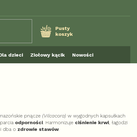
Pusty
koszyk
KOSZYK
Dla dzieci
Ziołowy kącik
Nowości
mazońskie pnącze
(Vilcacora)
w wygodnych kapsułkach
sparcia
odporności
. Harmonizuje
ciśnienie krwi
, łagodzi
 i dba o
zdrowie stawów
.