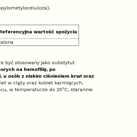
opylometyloceluloza).
ferencyjna wartość spożycia
alona
że być stosowany jako substytut
orych na hemofilię, po
 u osób z niskim ciśnieniem krwi oraz
biet w ciąży oraz kobiet karmiących.
o
cu, w temperaturze do 25
C, starannie