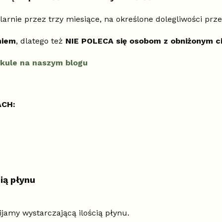
ularnie przez trzy miesiące, na określone dolegliwości prz
niem
, dlatego też
NIE POLECA się osobom z obniżonym ci
tykule na naszym blogu
ACH:
ią płynu
ijamy wystarczającą ilością płynu.