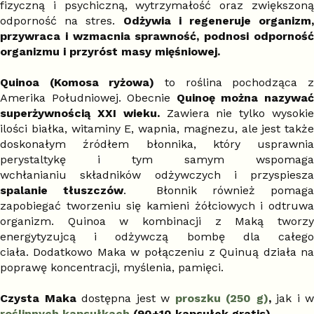
fizyczną i psychiczną, wytrzymałość oraz zwiększoną
odporność na stres.
Odżywia i regeneruje organizm,
przywraca i wzmacnia sprawność, podnosi odporność
organizmu i przyróst masy mięśniowej.
Quinoa (Komosa ryżowa)
to roślina pochodząca 
Amerika Południowej. Obecnie
Quinoę można nazywa
superżywnością XXI wieku.
Zawiera nie tylko wysoki
ilości białka, witaminy E, wapnia, magnezu, ale jest także
doskonałym źródłem błonnika, który usprawnia
perystaltykę i tym samym wspomaga
wchłanianiu składników odżywczych i przyspiesza
spalanie tłuszczów
. Błonnik również pomag
zapobiegać tworzeniu się kamieni żółciowych i odtruwa
organizm. Quinoa w kombinacji z Maką tworzy
energytyzujcą i odżywczą bombę dla całego
ciała. Dodatkowo Maka w połączeniu z Quinuą działa na
poprawę koncentracji, myślenia, pamięci.
Czysta Maka
dostępna jest w
proszku (250 g)
,
jak i w
roślinnych kapsułkach
(90+10 kapsułek gratis).