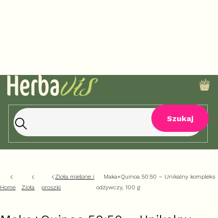
Przejść
do
treści
KO
Szukaj
Zioła mielone i
Maka+Quinoa 50:50 – Unikalny kompleks
Home
Zioła
proszki
odżywczy, 100 g