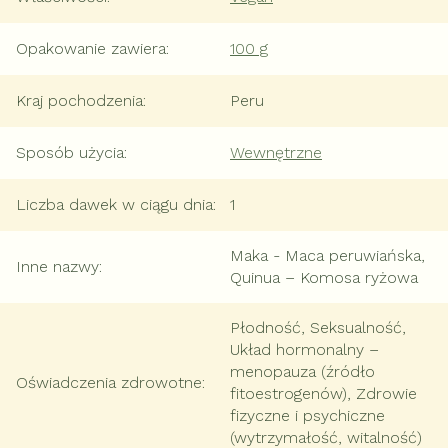
Opakowanie zawiera
:
100 g
Kraj pochodzenia
:
Peru
Sposób użycia
:
Wewnętrzne
Liczba dawek w ciągu dnia
:
1
Maka - Maca peruwiańska,
Inne nazwy
:
Quinua – Komosa ryżowa
Płodność, Seksualność,
Układ hormonalny –
menopauza (źródło
Oświadczenia zdrowotne
:
fitoestrogenów), Zdrowie
fizyczne i psychiczne
(wytrzymałość, witalność)