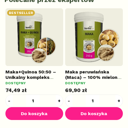
BESTSELLER
a
Maka+Quinoa 50:50 –
Maka peruwiańska
M
Unikalny kompleks
(Maca) – 100% mielony
(
odżywczy, 250 g
PLUS
korzeń, 250 g
PLUS
k
DOSTĘPNY
DOSTĘPNY
D
74,49 zł
69,90 zł
3