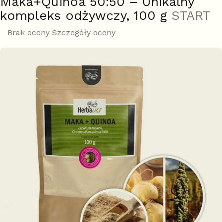
Maka+Quinoa 50:50 – Unikalny
kompleks odżywczy, 100 g
START
Średnia
Brak oceny
Szczegóły oceny
ocena
produktu
wynosi
0,0
na
5
gwiazdek.