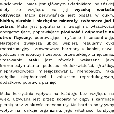
właściwości. Maca jest głównym składnikiem indiańskiej
diety ze względu na jej
wysoką wartoś
odżywczą.
Maca peruwiańska jest bogata w cukry,
białka, skrobie i niezbędne minerały, zwłaszcza jod i
żelazo
. Maka jest popularna z uwagi na właściwości
energetyzujące, poprawiające
płodność i odporność n
stres fizyczny
, poprawiające myślenie i koncentrację.
Następnie zwiększa libido, wspiera regularny cykl
menstruacyjny i zrównoważa hormony u kobiet, nawet
podczas menopauzy i zespołu przewlekłego zmęczenia.
Stosowanie
Maki
jest również wskazane jak
immunostymulanta podczas niedokrwistości, gruźlicy,
nieprawidłowości miesiączkowania, menopauzy, raka
żołądka, niepłodności i zaburzeń reprodukcyjnych,
dodatkowo poprawia pamięć.
Maka korzystnie wpływa na każdego bez względu na
wiek. Używana jest przez kobiety w ciąży i karmiące
piersią oraz w okresie menopauzy. Ma bardzo pozytywny
wpływ na funkcje organizmu: jego witalność, kondycję