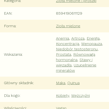
Kategoria
:
Zioła mielone i proszki
EAN
:
8594190611129
Forma
:
Zioła mielone
Anemia
,
Artroza
,
Energia
,
Koncentracja
,
Menopauza
,
Niedobór testosteronu
,
Wskazania
:
Prostata
,
Równowaga
hormonalna
,
Stawy i
więzadła
,
Uzupełnienie
minerałów
Główny składnik
:
Maka
,
Quinua
Dla kogo
:
Kobiety
,
Mężczyźni
Właściwości
:
Vegan