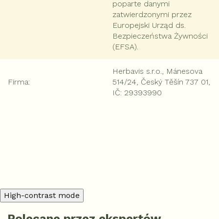
poparte danymi
zatwierdzonymi przez
Europejski Urząd ds.
Bezpieczeństwa Żywności
(EFSA).
Herbavis s.r.o., Mánesova
Firma
:
514/24, Český Těšín 737 01,
IČ: 29393990
Dodaj komentarz
High-contrast mode
Polecane przez ekspertów