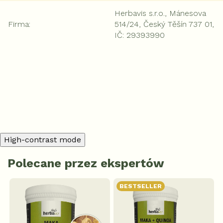
Herbavis s.r.o., Mánesova
Firma
:
514/24, Český Těšín 737 01,
IČ: 29393990
Dodaj komentarz
High-contrast mode
Polecane przez ekspertów
BESTSELLER