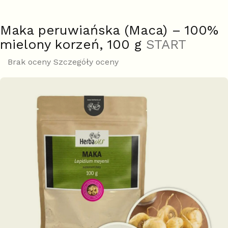
Maka peruwiańska (Maca) – 100%
mielony korzeń, 100 g
START
Średnia
Brak oceny
Szczegóły oceny
ocena
produktu
wynosi
0,0
na
5
gwiazdek.