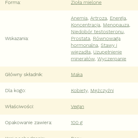
Forma
:
Zioła mielone
Anemia
,
Artroza
,
Energia
,
Koncentracja
,
Menopauza
,
Niedobór testosteronu
,
Wskazania
:
Prostata
,
Równowaga
hormonalna
,
Stawy i
więzadła
,
Uzupełnienie
minerałów
,
Wyczerpanie
Główny składnik
:
Maka
Dla kogo
:
Kobiety
,
Mężczyźni
Właściwości
:
Vegan
Opakowanie zawiera
:
100 g