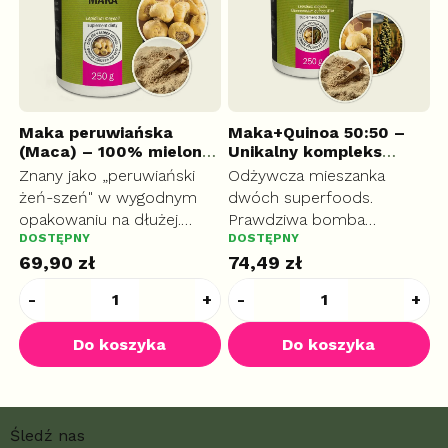
)
Maka peruwiańska
Maka+Quinoa 50:50 –
M
(Maca) – 100% mielony
Unikalny kompleks
U
korzeń, 250 g
PLUS
odżywczy, 250 g
PLUS
o
Znany jako „peruwiański
Odżywcza mieszanka
O
żeń-szeń" w wygodnym
dwóch superfoods.
d
.
opakowaniu na dłużej.
Prawdziwa bomba
P
DOSTĘPNY
DOSTĘPNY
D
Tradycyjnie wspiera
energetyczna dla
e
69,90 zł
74,49 zł
3
energię, libido i naturalną
organizmu. Wspiera
o
równowagę hormonalną
płodność i libido, reguluje
p
kobiet.
gospodarkę hormonalną i
g
dodaje witalności przy
d
zmęczeniu.
z
S
Śledź nas
t