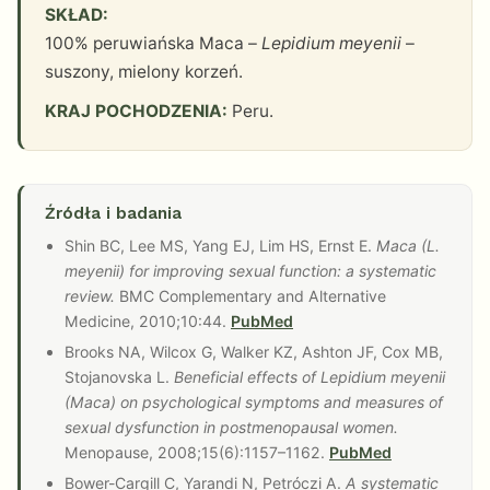
SKŁAD:
100% peruwiańska Maca –
Lepidium meyenii
–
suszony, mielony korzeń.
KRAJ POCHODZENIA:
Peru.
Źródła i badania
Shin BC, Lee MS, Yang EJ, Lim HS, Ernst E.
Maca (L.
meyenii) for improving sexual function: a systematic
review.
BMC Complementary and Alternative
Medicine, 2010;10:44.
PubMed
Brooks NA, Wilcox G, Walker KZ, Ashton JF, Cox MB,
Stojanovska L.
Beneficial effects of Lepidium meyenii
(Maca) on psychological symptoms and measures of
sexual dysfunction in postmenopausal women.
Menopause, 2008;15(6):1157–1162.
PubMed
Bower-Cargill C, Yarandi N, Petróczi A.
A systematic