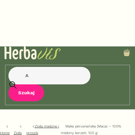
Przejść
do
treści
KO
Szukaj
Zioła mielone i
Maka peruwiańska (Maca) – 100%
Home
Zioła
proszki
mielony korzeń, 100 g