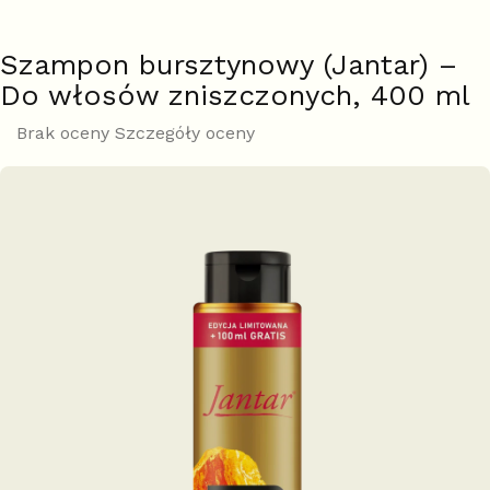
Szampon bursztynowy (Jantar) –
Do włosów zniszczonych, 400 ml
Średnia
Brak oceny
Szczegóły oceny
ocena
produktu
wynosi
0,0
na
5
gwiazdek.