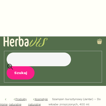
Przejść
do
treści
KO
Szukaj
Produkty
Kosmetyki
Szampon bursztynowy (Jantar) – Do
Home
naturalne
naturalne
włosów zniszczonych, 400 ml