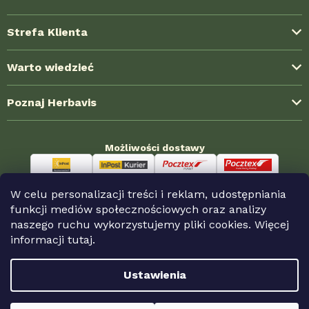
Strefa Klienta
Dostawa i koszty wysyłki
Warto wiedzieć
Formy płatności
Blog ze świata ziół
Poznaj Herbavis
Jak kupować?
Najczęstsze pytania (FAQ)
Regulamin
O nas
Doświadczenia klientów
Możliwości dostawy
Polityka prywatności
Kontakt
Współpraca hurtowa
Reklamacja i zwroty
Nagrody HerbaKlubu
Sklepy partnerskie
W celu personalizacji treści i reklam, udostępniania
Odstąpienie od umowy
Możliwości płatności
funkcji mediów społecznościowych oraz analizy
naszego ruchu wykorzystujemy pliki cookies. Więcej
informacji
tutaj.
Copyright 2026
Herbavis.pl
. Wszystkie prawa
Ustawienia
zastrzeżone.