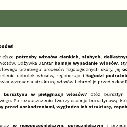
osów!
iejsze
potrzeby włosów cienkich, słabych, delikatny
 włosów. Odżywka Jantar
hamuje wypadanie włosów
, st
dłowego przebiegu procesów fizjologicznych skóry, jej
od
enienie cebulek włosów, regeneruje i
łagodzi podrażni
ywka wzmacnia strukturę włosów i chroni je przed szkod
z bursztynu w pielęgnacji włosów
? Otóż bursztyn 
ego. Po rozpuszczeniu tworzy esencję bursztynową, kt
sy przed uszkodzeniami, wygładza ich strukturę, zapob
teraz
w nowocześniejszym, poręczniejszym
i przede