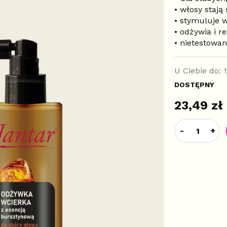
• włosy stają
• stymuluje 
• odżywia i r
• nietestowa
U Ciebie do:
DOSTĘPNY
23,49 zł