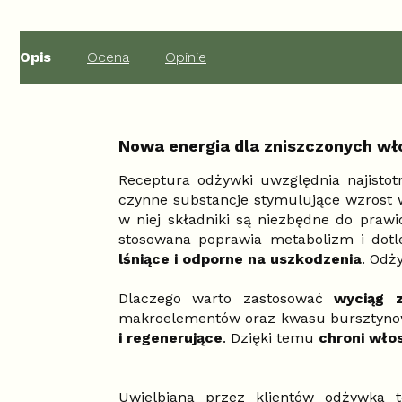
Opis
Ocena
Opinie
Nowa energia dla zniszczonych wł
Receptura odżywki uwzględnia najistotn
czynne substancje stymulujące wzrost
w niej składniki są niezbędne do prawi
stosowana poprawia metabolizm i dotl
lśniące i odporne na uszkodzenia
. Odż
Dlaczego warto zastosować
wyciąg 
makroelementów oraz kwasu bursztynow
i regenerujące
. Dzięki temu
chroni wło
Uwielbiana przez klientów odżywka 