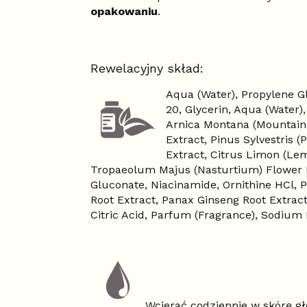
opakowaniu
.
Rewelacyjny skład:
Aqua (Water), Propylene Gl
20, Glycerin, Aqua (Water)
Arnica Montana (Mountain A
Extract, Pinus Sylvestris 
Extract, Citrus Limon (Lemo
Tropaeolum Majus (Nasturtium) Flower Ex
Gluconate, Niacinamide, Ornithine HCl, 
Root Extract, Panax Ginseng Root Extract
Citric Acid, Parfum (Fragrance), Sodium H
Wcierać codziennie w skórę gł