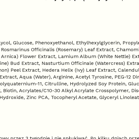
ycol, Glucose, Phenoxyethanol, Ethylhexylglycerin, Propyl
, Rosmarinus Officinalis (Rosemary) Leaf Extract, Chamomil
rnica) Flower Extract, Lamium Album (White Nettle) Extrac
(Pine) Bud Extract, Nasturtium Officinale (Watercress) Ext
n) Peel Extract, Hedera Helix (Ivy) Leaf Extract, Calendul
tract, Aqua (Water), Arginine, Acetyl Tyrosine, PEG-12 D
Polyquaternium-11, Citrulline, Hydrolyzed Soy Protein, G
, Biotin, Acrylates/C10-30 Alkyl Acrylate Crosspolymer, D
ydroxide, Zinc PCA, Tocopheryl Acetate, Glyceryl Linoleate
owy przez 3 tygodnie i nie spłukiwać. Po kilku dniach pr