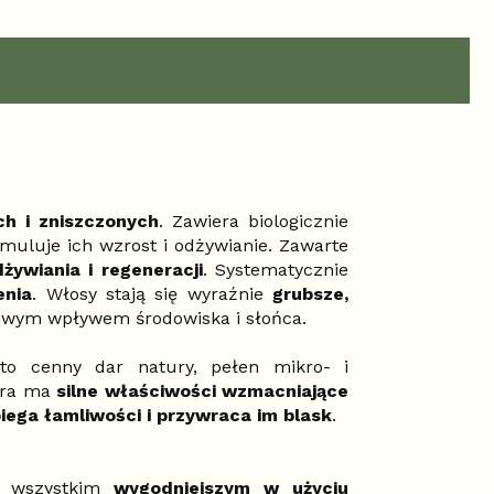
ch i zniszczonych
. Zawiera biologicznie
ymuluje ich wzrost i odżywianie. Zawarte
żywiania i regeneracji
. Systematycznie
enia
. Włosy stają się wyraźnie
grubsze,
liwym wpływem środowiska i słońca.
to cenny dar natury, pełen mikro- i
óra ma
silne właściwości wzmacniające
iega łamliwości i przywraca im blask
.
 wszystkim
wygodniejszym w użyciu