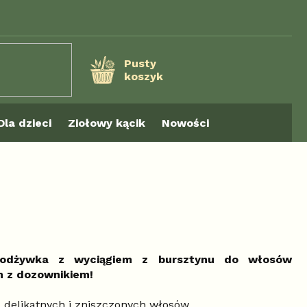
Pusty
koszyk
KOSZYK
Dla dzieci
Ziołowy kącik
Nowości
odżywka z wyciągiem z bursztynu do włosów
h z dozownikiem!
, delikatnych i zniszczonych włosów