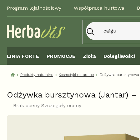
Przejść
Program lojalnościowy
Współpraca hurtowa
B
do
treści
LINIA FORTE
PROMOCJE
Zioła
Dolegliwości
Produkty naturalne
Kosmetyki naturalne
Odżywka bursztynowa (
Odżywka bursztynowa (Jantar) –
Średnia
Brak oceny
Szczegóły oceny
ocena
produktu
wynosi
0,0
na