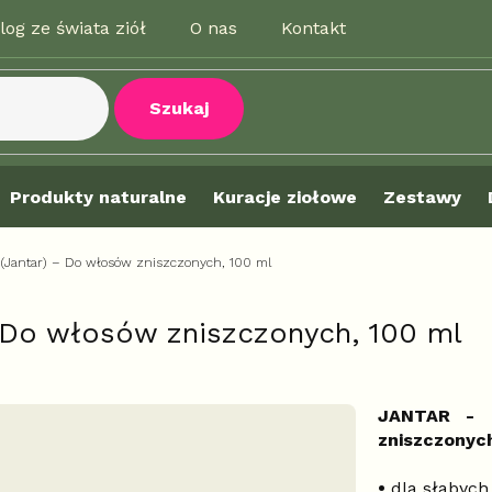
log ze świata ziół
O nas
Kontakt
Szukaj
Produkty naturalne
Kuracje ziołowe
Zestawy
Jantar) – Do włosów zniszczonych, 100 ml
 Do włosów zniszczonych, 100 ml
JANTAR - 
zniszczonyc
•
dla słabych