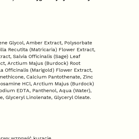
ene Glycol, Amber Extract, Polysorbate
la Recutita (Matricaria) Flower Extract,
t, Salvia Officinalis (Sage) Leaf
ract, Arctium Majus (Burdock) Root
a Officinalis (Marigold) Flower Extract,
imethicone, Calcium Pantothenate, Zinc
lucosamine HCl, Arctium Majus (Burdock)
isodium EDTA, Panthenol, Aqua (Water),
, Glyceryl Linolenate, Glyceryl Oleate.
zerwy wznowić kurację.