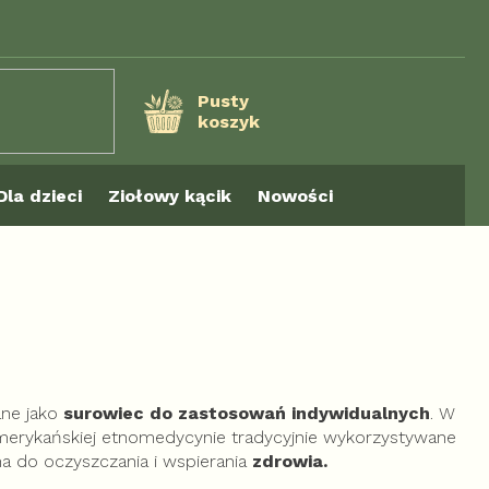
Pusty
koszyk
KOSZYK
Dla dzieci
Ziołowy kącik
Nowości
ane jako
surowiec do zastosowań indywidualnych
. W
erykańskiej etnomedycynie tradycyjnie wykorzystywane
a do oczyszczania i wspierania
zdrowia.