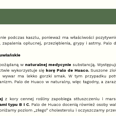
zanie podczas kaszlu, ponieważ ma właściwości pozytywn
 zapalenia opłucnej, przeziębienia, grypy i astmy. Pa
uwiańskie
i pożądaną w
naturalnej medycynie
substancją. Występuje
ctwie wykorzystuje się
korę Palo de Huaco.
Suszone zioł
y wywar ma lekko gorzki smak. W tym przypadku pot
rganizm. Palo de Huaco w naturalny, więc łagodny, a za
ej
z kory cennej rośliny zapobiega stłuszczeniu i mar
ami typu B i C
. Palo de Huaco docenią również osoby w
 obniżamy poziom „złego” cholesterolu i oczyszczamy prze