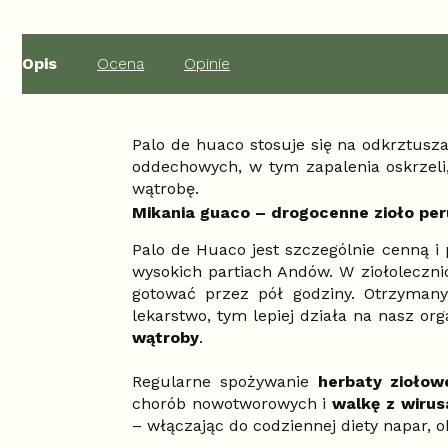
Opis
Ocena
Opinie
Palo de huaco stosuje się na odkrztus
oddechowych, w tym zapalenia oskrzeli,
wątrobę.
Mikania guaco – drogocenne zioło per
Palo de Huaco jest szczególnie cenną 
wysokich partiach Andów. W ziołoleczni
gotować przez pół godziny. Otrzyman
lekarstwo, tym lepiej działa na nasz o
wątroby
.
Regularne spożywanie
herbaty ziołow
chorób nowotworowych i
walkę z wirus
– włączając do codziennej diety napar,