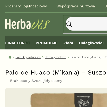
Przejść
Program lojalnościowy
Współpraca hurtowa
B
do
treści
LINIA FORTE
PROMOCJE
Zioła
Dolegliwości
Produkty naturalne
Herbaty ziołowe
Palo de Huaco (Mikania) – 
Palo de Huaco (Mikania) – Suszo
Średnia
Brak oceny
Szczegóły oceny
ocena
produktu
wynosi
0,0
na