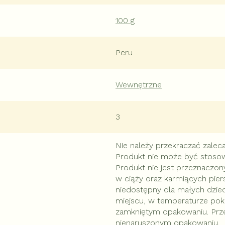
100 g
Peru
Wewnętrzne
3
Nie należy przekraczać zaleca
Produkt nie może być stosowa
Produkt nie jest przeznaczony 
w ciąży oraz karmiących pie
niedostępny dla małych dzi
miejscu, w temperaturze pok
zamkniętym opakowaniu. Prz
nienaruszonym opakowaniu.