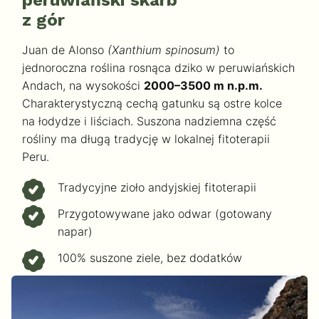
peruwiański skarb
z gór
Juan de Alonso
(Xanthium spinosum)
to
jednoroczna roślina rosnąca dziko w peruwiańskich
Andach, na wysokości
2000–3500 m n.p.m.
Charakterystyczną cechą gatunku są ostre kolce
na łodydze i liściach. Suszona nadziemna część
rośliny ma długą tradycję w lokalnej fitoterapii
Peru.
Tradycyjne zioło andyjskiej fitoterapii
Przygotowywane jako odwar (gotowany
napar)
100% suszone ziele, bez dodatków