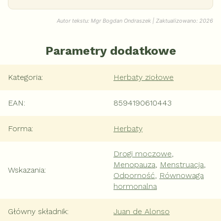
Autor tekstu: Mgr Bogdan Ondraszek | Zaktualizowano: 2026
Parametry dodatkowe
Kategoria
:
Herbaty ziołowe
EAN
:
8594190610443
Forma
:
Herbaty
Drogi moczowe
,
Menopauza
,
Menstruacja
,
Wskazania
:
Odporność
,
Równowaga
hormonalna
Główny składnik
:
Juan de Alonso