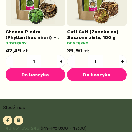
–
Chanca Piedra
Cuti Cuti (Zanokcica) –
C
(Phyllanthus niruri) –
Suszone ziele, 100 g
p
Suszone ziele, 100 g
z
DOSTĘPNY
DOSTĘPNY
D
42,49 zł
39,90 zł
3
S
Śledź nas
t
o
p
k
+48 661 858 246
(Pn–Pt: 8:00 - 17:00)