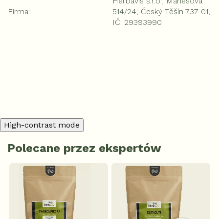
Herbavis s.r.o., Mánesova
Firma
:
514/24, Český Těšín 737 01,
IČ: 29393990
Dodaj komentarz
High-contrast mode
Polecane przez ekspertów