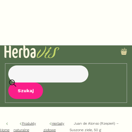
Przejść
do
treści
KO
Szukaj
Produkty
Herbaty
Juan de Alonso (Rzepień) –
Home
naturalne
ziołowe
Suszone ziele, 50 g