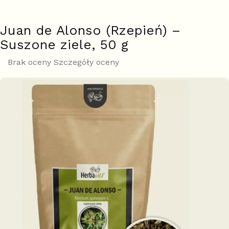
Juan de Alonso (Rzepień) –
Suszone ziele, 50 g
Średnia
Brak oceny
Szczegóły oceny
ocena
produktu
wynosi
0,0
na
5
gwiazdek.