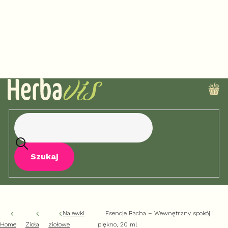
Przejść
do
treści
KO
Szukaj
Nalewki
Esencje Bacha – Wewnętrzny spokój i
Home
Zioła
ziołowe
piękno, 20 ml