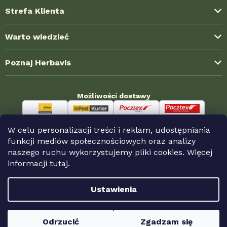
Strefa Klienta
Dostawa i koszty wysyłki
Warto wiedzieć
Formy płatności
Blog ze świata ziół
Poznaj Herbavis
Jak kupować?
Najczęstsze pytania (FAQ)
Regulamin
O nas
Doświadczenia klientów
Możliwości dostawy
Polityka prywatności
Kontakt
Współpraca hurtowa
Reklamacja i zwroty
Nagrody HerbaKlubu
Sklepy partnerskie
W celu personalizacji treści i reklam, udostępniania
Odstąpienie od umowy
Możliwości płatności
funkcji mediów społecznościowych oraz analizy
naszego ruchu wykorzystujemy pliki cookies. Więcej
informacji
tutaj.
Copyright 2026
Herbavis.pl
. Wszystkie prawa
Ustawienia
zastrzeżone.
Odrzucić
Zgadzam się