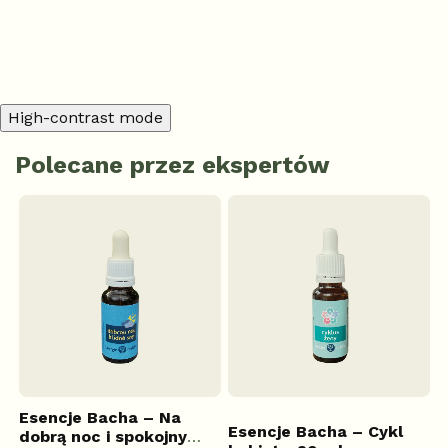
Dodaj komentarz
High-contrast mode
Polecane przez ekspertów
Esencje Bacha – Na
K
Esencje Bacha – Cykl
l
dobrą noc i spokojny
(