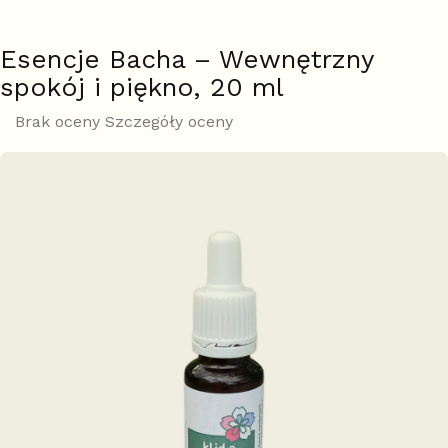
Esencje Bacha – Wewnętrzny
spokój i piękno, 20 ml
Średnia
Brak oceny
Szczegóły oceny
ocena
produktu
wynosi
0,0
na
5
gwiazdek.