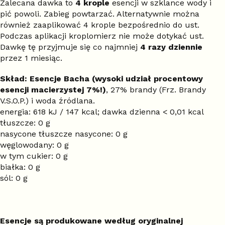
Zalecana dawka to
4 krople
esencji w szklance wody i
pić powoli. Zabieg powtarzać. Alternatywnie można
również zaaplikować 4 krople bezpośrednio do ust.
Podczas aplikacji kroplomierz nie może dotykać ust.
Dawkę tę przyjmuje się co najmniej
4 razy dziennie
przez 1 miesiąc.
Skład: Esencje Bacha (wysoki udział procentowy
esencji macierzystej 7%!)
, 27% brandy (Frz. Brandy
V.S.O.P.) i woda źródlana.
energia: 618 kJ / 147 kcal; dawka dzienna < 0,01 kcal
tłuszcze: 0 g
nasycone tłuszcze nasycone: 0 g
węglowodany: 0 g
w tym cukier: 0 g
białka: 0 g
sól: 0 g
Esencje są produkowane według oryginalnej