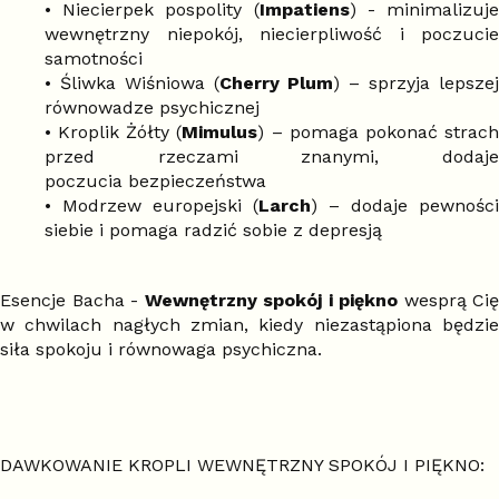
• Niecierpek pospolity (
Impatiens
) - minimalizuj
wewnętrzny niepokój, niecierpliwość i poczucie
samotności
• Śliwka Wiśniowa (
Cherry Plum
) – sprzyja lepsze
równowadze psychicznej
• Kroplik Żółty (
Mimulus
) – pomaga pokonać strac
przed rzeczami znanymi, dodaje
poczucia bezpieczeństwa
• Modrzew europejski (
Larch
) – dodaje pewności
siebie i pomaga radzić sobie z depresją
Esencje Bacha -
Wewnętrzny spokój i piękno
wesprą Cię
w chwilach nagłych zmian, kiedy niezastąpiona będzie
siła spokoju i równowaga psychiczna.
DAWKOWANIE KROPLI WEWNĘTRZNY SPOKÓJ I PIĘKNO: