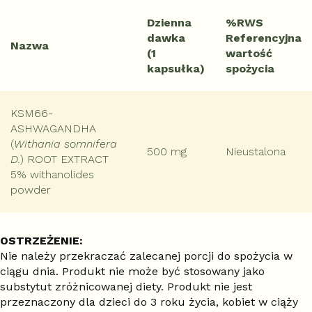
Dzienna
%RWS
dawka
Referencyjna
Nazwa
(1
wartość
kapsułka)
spożycia
KSM66-
ASHWAGANDHA
(
Withania somnifera
500 mg
Nieustalona
D.
) ROOT EXTRACT
5% withanolides
powder
OSTRZEŻENIE:
Nie należy przekraczać zalecanej porcji do spożycia w
ciągu dnia. Produkt nie może być stosowany jako
substytut zróżnicowanej diety. Produkt nie jest
przeznaczony dla dzieci do 3 roku życia, kobiet w ciąży