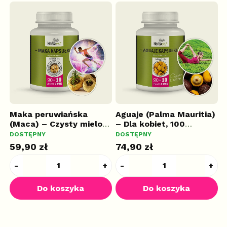
a
Maka peruwiańska
Aguaje (Palma Mauritia)
G
(Maca) – Czysty mielony
– Dla kobiet, 100
(
S
korzeń, 100 kapsułek
kapsułek
E
DOSTĘPNY
DOSTĘPNY
D
59,90 zł
74,90 zł
5