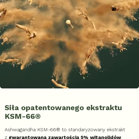
Siła opatentowanego ekstraktu
KSM-66®
Ashwagandha KSM-66® to standaryzowany ekstrakt
z
gwarantowaną zawartością 5% witanolidów
.