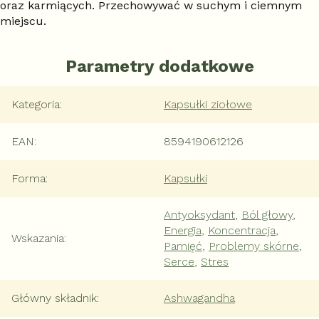
oraz karmiących. Przechowywać w suchym i ciemnym
miejscu.
Parametry dodatkowe
Kategoria
:
Kapsułki ziołowe
EAN
:
8594190612126
Forma
:
Kapsułki
Antyoksydant
,
Ból głowy
,
Energia
,
Koncentracja
,
Wskazania
:
Pamięć
,
Problemy skórne
,
Serce
,
Stres
Główny składnik
:
Ashwagandha