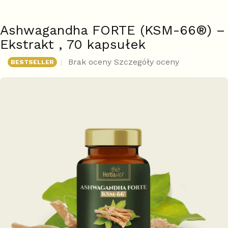
Ashwagandha FORTE (KSM-66®) –
Ekstrakt , 70 kapsułek
Średnia
Brak oceny
Szczegóły oceny
BESTSELLER
ocena
produktu
wynosi
0,0
na
5
gwiazdek.