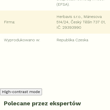
(EFSA).
Herbavis s.r.o., Mánesova
Firma
:
514/24, Český Těšín 737 01,
IČ: 29393990
Wyprodukowano w
:
Republika Czeska
Dodaj komentarz
High-contrast mode
Polecane przez ekspertów