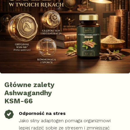
Główne zalety
Ashwagandhy
KSM-66
Odporność na stres
Jako silny adaptogen pomaga organizmowi
lepiej radzić sobie ze stresem i zmniejszać