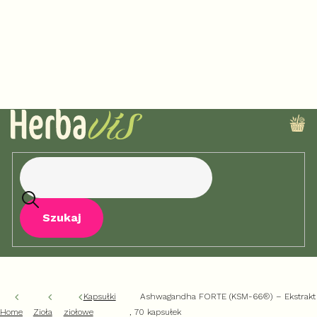
Przejść
do
treści
KO
Szukaj
Kapsułki
Ashwagandha FORTE (KSM-66®) – Ekstrakt
Home
Zioła
ziołowe
, 70 kapsułek