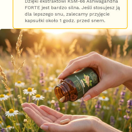
Dzięki ekstraktowi KSM-66 Ashwagandha
FORTE jest bardzo silna. Jeśli stosujesz ją
dla lepszego snu, zalecamy przyjęcie
kapsułki około 1 godz. przed snem.