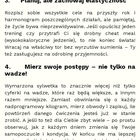
3.
Planuj, ale zachowaj elastyczność
Rozpisz sobie wszystkie cele na przyszły rok i
harmonogram poszczególnych działań, ale pamiętaj,
że życie bywa nieprzewidywalne. Jeśli opuścisz jeden
trening czy przytrafi Ci się drobny cheat meal
(wysokokaloryczne jedzenie), to nie koniec świata!
Wracaj na właściwy tor bez wyrzutów sumienia – Ty
też zasługujesz na odrobinę przyjemności.
4.
Mierz swoje postępy – nie tylko na
wadze!
Wymarzona sylwetka to znacznie więcej niż tylko
cyferki na wadze, które raz będą większe, a innym
razem mniejsze. Zamiast obwiniania się o każdy
nadprogramowy kilogram, mierz obwody i zapisuj, ile
powtórzeń danego ćwiczenia jesteś już w stanie
zrobić. A jeśli to też dla Ciebie zbyt wiele – po prostu
obserwuj, jak z każdym dniem zmienia się Twoje
samopoczucie i kondycja. W końcu nie ma lepszej