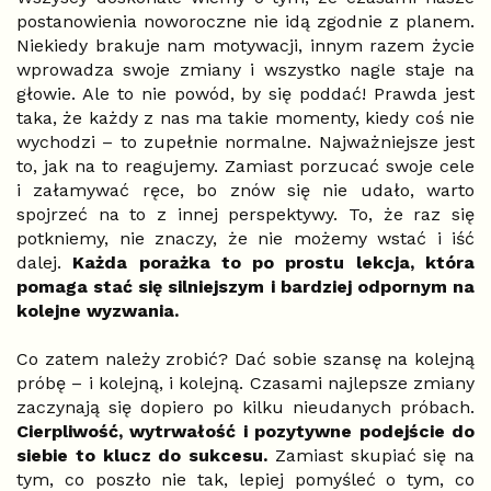
postanowienia noworoczne nie idą zgodnie z planem.
Niekiedy brakuje nam motywacji, innym razem życie
wprowadza swoje zmiany i wszystko nagle staje na
głowie. Ale to nie powód, by się poddać! Prawda jest
taka, że każdy z nas ma takie momenty, kiedy coś nie
wychodzi – to zupełnie normalne. Najważniejsze jest
to, jak na to reagujemy. Zamiast porzucać swoje cele
i załamywać ręce, bo znów się nie udało, warto
spojrzeć na to z innej perspektywy. To, że raz się
potkniemy, nie znaczy, że nie możemy wstać i iść
dalej.
Każda porażka to po prostu lekcja, która
pomaga stać się silniejszym i bardziej odpornym na
kolejne wyzwania.
Co zatem należy zrobić? Dać sobie szansę na kolejną
próbę – i kolejną, i kolejną. Czasami najlepsze zmiany
zaczynają się dopiero po kilku nieudanych próbach.
Cierpliwość, wytrwałość i pozytywne podejście do
siebie to klucz do sukcesu.
Zamiast skupiać się na
tym, co poszło nie tak, lepiej pomyśleć o tym, co