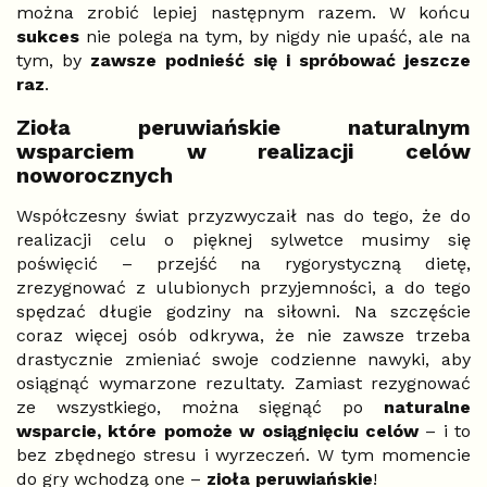
można zrobić lepiej następnym razem. W końcu
sukces
nie polega na tym, by nigdy nie upaść, ale na
tym, by
zawsze podnieść się i spróbować jeszcze
raz
.
Zioła peruwiańskie naturalnym
wsparciem w realizacji celów
noworocznych
Współczesny świat przyzwyczaił nas do tego, że do
realizacji celu o pięknej sylwetce musimy się
poświęcić – przejść na rygorystyczną dietę,
zrezygnować z ulubionych przyjemności, a do tego
spędzać długie godziny na siłowni. Na szczęście
coraz więcej osób odkrywa, że nie zawsze trzeba
drastycznie zmieniać swoje codzienne nawyki, aby
osiągnąć wymarzone rezultaty. Zamiast rezygnować
ze wszystkiego, można sięgnąć po
naturalne
wsparcie, które pomoże w osiągnięciu celów
– i to
bez zbędnego stresu i wyrzeczeń. W tym momencie
do gry wchodzą one –
zioła peruwiańskie
!