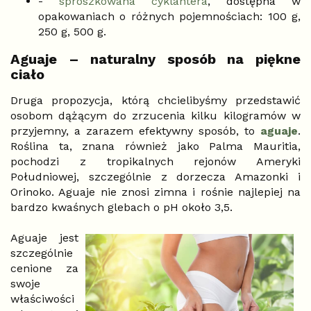
-
sproszkowana cyklantera
, dostępna w
opakowaniach o różnych pojemnościach: 100 g,
250 g, 500 g.
Aguaje – naturalny sposób na piękne
ciało
Druga propozycja, którą chcielibyśmy przedstawić
osobom dążącym do zrzucenia kilku kilogramów w
przyjemny, a zarazem efektywny sposób, to
aguaje
.
Roślina ta, znana również jako Palma Mauritia,
pochodzi z tropikalnych rejonów Ameryki
Południowej, szczególnie z dorzecza Amazonki i
Orinoko. Aguaje nie znosi zimna i rośnie najlepiej na
bardzo kwaśnych glebach o pH około 3,5.
Aguaje jest
szczególnie
cenione za
swoje
właściwości