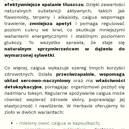
efektywniejsze spalanie tłuszczu
. Dzięki zawartości
naturalnych substancji aktywnych, takich jak
flawonoidy, terpeny i alkaloidy, caigua wspomaga
trawienie,
zmniejsza apetyt
i pomaga regulować
poziom cukru we krwi, co skutkuje mniejszymi
wahaniami energetycznymi i stabilnym poziomem
glukozy. To wszystko sprawia, że staje się
naturalnym sprzymierzeńcem w dążeniu do
wymarzonej sylwetki
.
Co więcej, caigua wykazuje szereg innych korzyści
zdrowotnych. Działa
przeciwzapalnie, wspomaga
układ sercowo-naczyniowy
oraz ma
właściwości
detoksykacyjne
, pomagając organizmowi pozbyć się
nadmiaru toksyn. Regularne spożywanie caigua może
również wspierać zdrowie skóry, poprawiając jej
elastyczność i nawilżenie. W Herbavis oferujemy to
zioło w dwóch wariantach:
-
mielony owoc caigua w kapsułkach
;