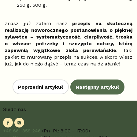
250 g, 500 g.
Znasz już zatem nasz
przepis na skuteczną
realizację noworocznego postanowienia o pięknej
sylwetce
– systematyczność, cierpliwość, troska
o własne potrzeby i szczypta natury, którą
zapewnią wyjątkowe zioła peruwiańskie
. Taki
pakiet to murowany przepis na sukces. A skoro wiesz
już, jak do niego dążyć – teraz czas na działanie!
Poprzedni artykuł
Następny artykuł
S
Śledź nas
t
o
p
k
+48 661 858 246
(Pn–Pt: 8:00 - 17:00)