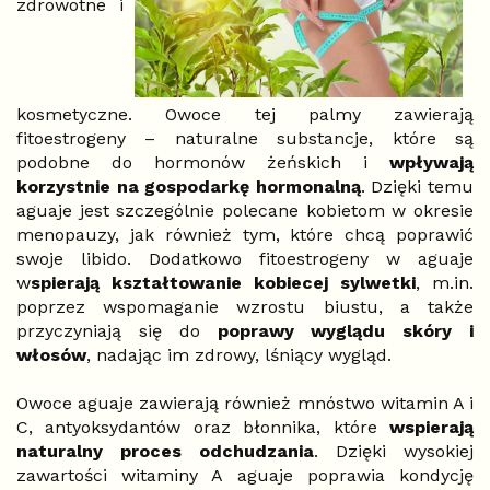
zdrowotne i
kosmetyczne. Owoce tej palmy zawierają
fitoestrogeny – naturalne substancje, które są
podobne do hormonów żeńskich i
wpływają
korzystnie na gospodarkę hormonalną
. Dzięki temu
aguaje jest szczególnie polecane kobietom w okresie
menopauzy, jak również tym, które chcą poprawić
swoje libido. Dodatkowo fitoestrogeny w aguaje
w
spierają kształtowanie kobiecej sylwetki
, m.in.
poprzez wspomaganie wzrostu biustu, a także
przyczyniają się do
poprawy wyglądu skóry i
włosów
, nadając im zdrowy, lśniący wygląd.
Owoce aguaje zawierają również mnóstwo witamin A i
C, antyoksydantów oraz błonnika, które
wspierają
naturalny proces odchudzania
. Dzięki wysokiej
zawartości witaminy A aguaje poprawia kondycję