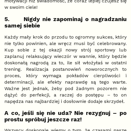
motywacji niż świadomość, że coraz lepiej czujesz się
w swoim ciele!
5.
Nigdy nie zapominaj o nagradzaniu
samej siebie
Każdy mały krok do przodu to ogromny sukces, który
nie tylko powinien, ale wręcz musi być celebrowany.
Kup sobie z tej okazji nowy strój sportowy lub
zaplanuj relaksujący wieczór w wannie, który będzie
doskonałą nagrodą za to, ile sił włożyłaś w ostatni
trening. Realizacja postanowień noworocznych to
proces, który wymaga pokładów cierpliwości i
determinacji, ale efekty naprawdę są tego warte.
Ważne jest jednak, żeby pod żadnym pozorem nie
dążyć do perfekcji, a raczej do postępu – to on
napędza nas najbardziej i dosłownie dodaje skrzydeł.
A co, jeśli się nie uda? Nie rezygnuj – po
prostu spróbuj jeszcze raz!
Wszyscy doskonale wiemy o tym, że czasami nasze