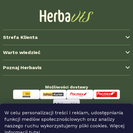
Strefa Klienta
Dostawa i koszty wysyłki
Warto wiedzieć
Formy płatności
Blog ze świata ziół
Poznaj Herbavis
Jak kupować?
Najczęstsze pytania (FAQ)
Regulamin
O nas
Doświadczenia klientów
Możliwości dostawy
Polityka prywatności
Kontakt
Współpraca hurtowa
Reklamacja i zwroty
Nagrody HerbaKlubu
Sklepy partnerskie
Odstąpienie od umowy
Możliwości płatności
W celu personalizacji treści i reklam, udostępniania
funkcji mediów społecznościowych oraz analizy
naszego ruchu wykorzystujemy pliki cookies. Więcej
informacji
tutaj.