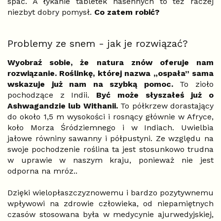
spać. A łykanie tabletek nasennych to też raczej
niezbyt dobry pomysł.
Co zatem robić?
Problemy ze snem - jak je rozwiązać?
Wyobraź sobie, że natura znów oferuje nam
rozwiązanie. Roślinkę, której nazwa „ospała” sama
wskazuje już nam na szybką pomoc.
To zioło
pochodzące z Indii.
Być może słyszałeś już o
Ashwagandzie lub Withanii.
To półkrzew dorastający
do około 1,5 m wysokości i rosnący głównie w Afryce,
koło Morza Śródziemnego i w Indiach. Uwielbia
jałowe równiny sawanny i półpustyni. Ze względu na
swoje pochodzenie roślina ta jest stosunkowo trudna
w uprawie w naszym kraju, ponieważ nie jest
odporna na mróz..
Dzięki wielopłaszczyznowemu i bardzo pozytywnemu
wpływowi na zdrowie człowieka, od niepamiętnych
czasów stosowana była w medycynie ajurwedyjskiej,