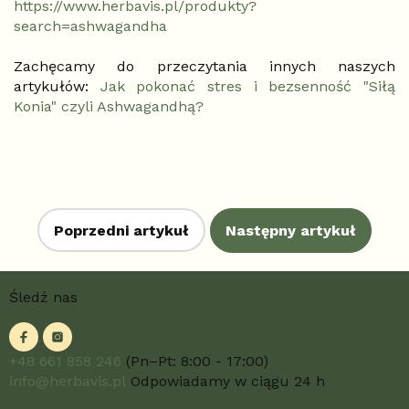
https://www.herbavis.pl/produkty?
search=ashwagandha
Zachęcamy do przeczytania innych naszych
artykułów:
Jak pokonać stres i bezsenność "Siłą
Konia" czyli Ashwagandhą?
Poprzedni artykuł
Następny artykuł
S
Śledź nas
t
o
p
k
+48 661 858 246
(Pn–Pt: 8:00 - 17:00)
a
info@herbavis.pl
Odpowiadamy w ciągu 24 h