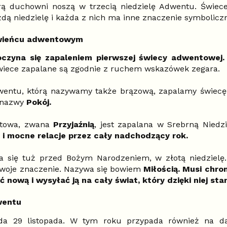
tórą duchowni noszą w trzecią niedzielę Adwentu. Świe
żdą niedzielę i każda z nich ma inne znaczenie symbolicz
 wieńcu adwentowym
poczyna się zapaleniem pierwszej świecy adwentowej
wiece zapalane są zgodnie z ruchem wskazówek zegara.
wentu, którą nazywamy także brązową, zapalamy świecę w
 nazwy
Pokój.
ntowa, zwana
Przyjaźnią
, jest zapalana w Srebrną Niedz
i mocne relacje przez cały nadchodzący rok.
 się tuż przed Bożym Narodzeniem, w złotą niedzielę. 
swoje znaczenie. Nazywa się bowiem
Miłością. Musi chro
ić nową i wysyłać ją na cały świat, który dzięki niej sta
wentu
da 29 listopada. W tym roku przypada również na dat