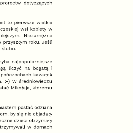
proroctw dotyczących
st to pierwsze wielkie
zeskiej wsi kobiety w
niejszym. Niezamężne
w przyszłym roku. Jeśli
 ślubu.
hyba najpopularniejsze
gą liczyć na bogatą i
w pończochach kawałek
. :-) W średniowieczu
ostać Mikołaja, któremu
miastem postać odziana
om, by się nie objadały
zeczne dzieci otrzymały
 utrzymywali w domach