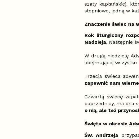
szaty kapłańskiej, k
stopniowo, jedną w ka
Znaczenie świec na
Rok liturgiczny roz
Nadzieja.
Następnie ś
W drugą niedzielę Ad
obejmującej wszystko
Trzecia świeca adwe
zapewnić nam wierne 
Czwartą świecę zapala
poprzednicy, ma ona 
o nią, ale też przynos
Święta w okresie Ad
Św. Andrzeja
przypa