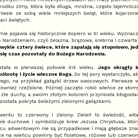
środku zimy, która była długa, mroźna, często tajemnicz
niesie ze sobą wiele mniejszych świąt, które kojarzon
aci świętych.
ie pojawia się historycznie dopiero w XI wieku. Wyznacza
arodzeniem, czyli żelazna, brązowa, srebrna i czwarta 
wykle cztery świece, które zapalają się stopniowo, jed
się czas pozostały do ​​Bożego Narodzenia.
stała w pierwszej połowie XIX wieku.
Jego okrągły 
pólnotę i życie wieczne Boga.
Do tej pory wystarczyło, a
ego, na przykład gałązki drzew owocowych. Pierwsze w
również rzeźbione. Później zaczęto robić wieńce ze słom
złe duchy, a swoim złotym kolorem przyniosła błogosła
ostała pokryta świeżymi zielonymi gałązkami.
wentu to czerwony i zielony. Zieleń to świeżość, wita
e duchowe i symbolizuje krew Jezusa Chrystusa, który 
cu adwentowym nie są przypadkowe i mają głębsze znacz
e na wieńcu powinny być fioletowe, różowe lub czerwone.