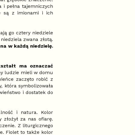
a i pełna tajemniczych
e są z imionami i ich
ją go cztery niedziele
niedziela zwana złotą.
na w każdą niedzielę.
kształt ma oznaczać
by ludzie mieli w domu
ieńce zaczęto robić z
y, która symbolizowała
wieństwo i dostatek do
lność i natura. Kolor
złożył za nas ofiarę.
enie. Z liturgicznego
 Fiolet to także kolor