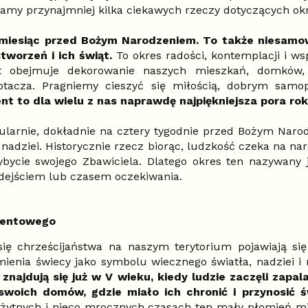
amy przynajmniej kilka ciekawych rzeczy dotyczących ok
 miesiąc przed Bożym Narodzeniem. To także niesamow
tworzeń i ich świąt.
To okres radości, kontemplacji i w
t obejmuje dekorowanie naszych mieszkań, domków,
otacza. Pragniemy cieszyć się miłością, dobrym sam
t to dla wielu z nas naprawdę najpiękniejsza pora rok
larnie, dokładnie na cztery tygodnie przed Bożym Naro
nadziei. Historycznie rzecz biorąc, ludzkość czeka na na
ycie swojego Zbawiciela. Dlatego okres ten nazywany j
dejściem lub czasem oczekiwania.
wentowego
ię chrześcijaństwa na naszym terytorium pojawiają si
mienia świecy jako symbolu wiecznego światła, nadziei i
znajdują się już w V wieku, kiedy ludzie zaczęli zapal
woich domów, gdzie miało ich chronić i przynosić ś
ożytnych i nieco mrocznych czasach ten mały płomień mi