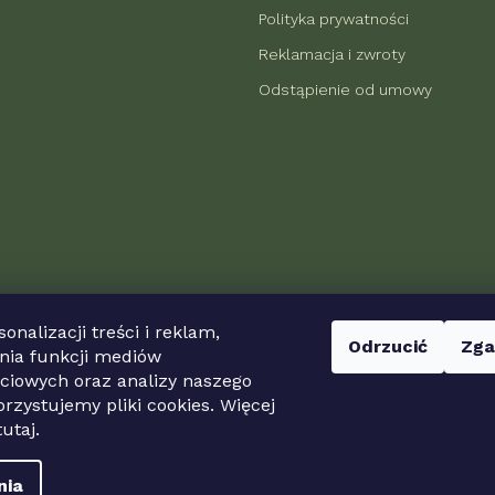
Polityka prywatności
Reklamacja i zwroty
Odstąpienie od umowy
onalizacji treści i reklam,
Odrzucić
Zga
nia funkcji mediów
Możliwości płatności
ciowych oraz analizy naszego
rzystujemy pliki cookies. Więcej
tutaj.
nia
.