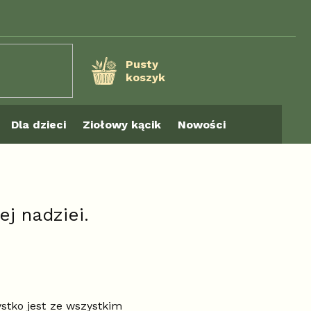
Pusty
koszyk
KOSZYK
Dla dzieci
Ziołowy kącik
Nowości
j nadziei.
stko jest ze wszystkim