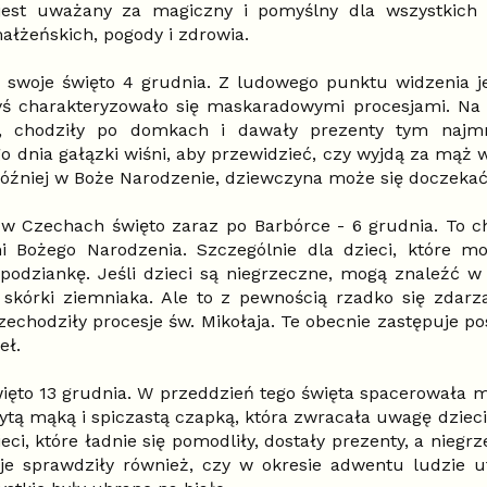
jest uważany za magiczny i pomyślny dla wszystkich 
ałżeńskich, pogody i zdrowia.
 swoje święto 4 grudnia. Z ludowego punktu widzenia je
yś charakteryzowało się maskaradowymi procesjami. Na c
ki, chodziły po domkach i dawały prezenty tym najm
o dnia gałązki wiśni, aby przewidzieć, czy wyjdą za mąż 
później w Boże Narodzenie, dziewczyna może się doczekać
w Czechach święto zaraz po Barbórce - 6 grudnia. To c
i Bożego Narodzenia. Szczególnie dla dzieci, które mo
spodziankę. Jeśli dzieci są niegrzeczne, mogą znaleźć 
skórki ziemniaka. Ale to z pewnością rzadko się zdarza
zechodziły procesje św. Mikołaja. Te obecnie zastępuje p
eł.
ięto 13 grudnia. W przeddzień tego święta spacerowała 
ytą mąką i spiczastą czapką, która zwracała uwagę dzieci
ieci, które ładnie się pomodliły, dostały prezenty, a niegr
cje sprawdziły również, czy w okresie adwentu ludzie