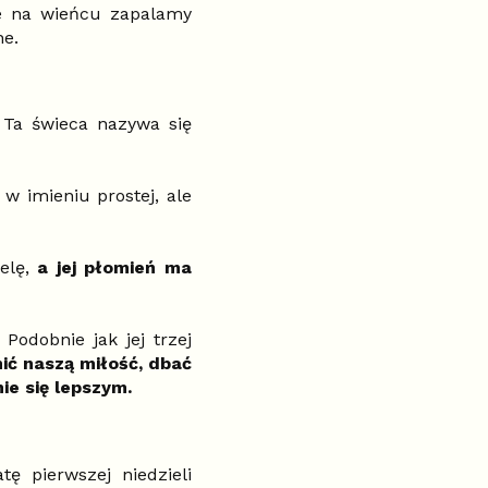
ce na wieńcu zapalamy
ne.
.
Ta świeca nazywa się
 imieniu prostej, ale
ielę,
a jej płomień ma
Podobnie jak jej trzej
nić naszą miłość, dbać
nie się lepszym.
ę pierwszej niedzieli