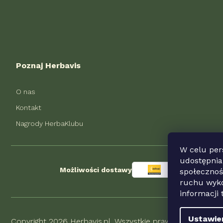
Poznaj Herbavis
O nas
Kontakt
Nagrody HerbaKlubu
W celu pers
udostępnia
Możliwości dostawy
społecznoś
ruchu wyko
informacji
Ustawie
Copyright 2026
Herbavis.pl
. Wszystkie prawa zastrzeżone