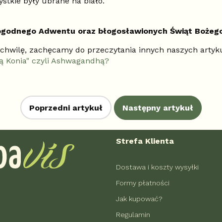
stkie były ubrane na biało.
ogodnego Adwentu oraz błogosławionych Świąt Bożego 
o chwilę, zachęcamy do przeczytania innych naszych arty
łą Konia" czyli Ashwagandhą?
Poprzedni artykuł
Następny artykuł
Strefa Klienta
Dostawa i koszty wysyłki
Formy płatności
Jak kupować?
Regulamin