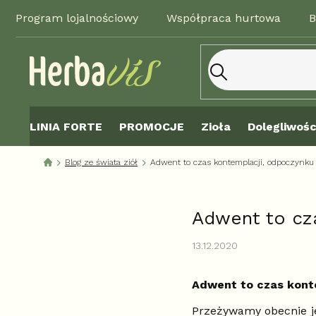
Przejść
Program lojalnościowy
Współpraca hurtowa
B
do
treści
LINIA FORTE
PROMOCJE
Zioła
Dolegliwośc
Blog ze świata ziół
Adwent to czas kontemplacji, odpoczynku 
Adwent to cza
13.12.2020
Adwent to czas konte
Przeżywamy obecnie je