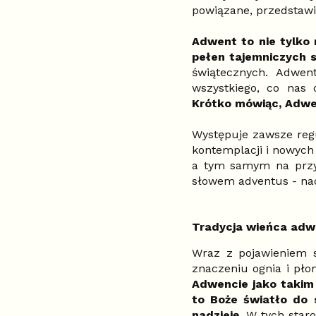
powiązane, przedstawi
Adwent to nie tylko
pełen tajemniczych s
świątecznych. Adwen
wszystkiego, co nas 
Krótko mówiąc, Adwen
Występuje zawsze regu
kontemplacji i nowych 
a tym samym na przyb
słowem adventus - na
Tradycja wieńca ad
Wraz z pojawieniem s
znaczeniu ognia i pło
Adwencie jako takim 
to Boże światło do s
nadzieję.
W tych star