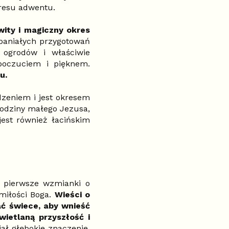
resu adwentu.
ity i magiczny okres
spaniałych przygotowań
 ogrodów i właściwie
opoczuciem i pięknem.
u.
dzeniem i jest okresem
rodziny małego Jezusa,
est również łacińskim
ę pierwsze wzmianki o
 miłości Boga.
Wieści o
ać świece, aby wnieść
wietlaną przyszłość i
ał głębokie znaczenie.