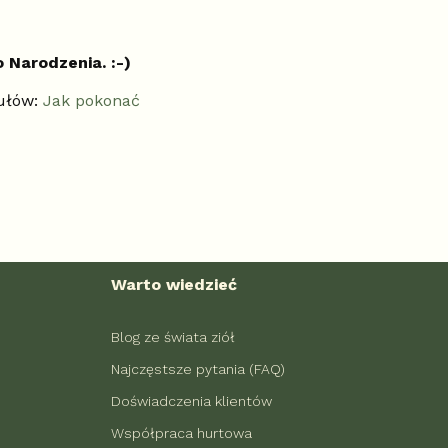
Narodzenia. :-)
kułów:
Jak pokonać
Warto wiedzieć
Blog ze świata ziół
Najczęstsze pytania (FAQ)
Doświadczenia klientów
Współpraca hurtowa