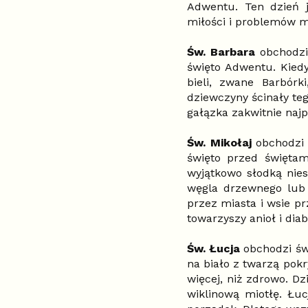
Adwentu. Ten dzień 
miłości i problemów m
Św. Barbara
obchodzi
święto Adwentu. Kied
bieli, zwane Barbór
dziewczyny ścinały teg
gałązka zakwitnie naj
Św. Mikołaj
obchodzi 
święto przed świętam
wyjątkowo słodką nie
węgla drzewnego lub 
przez miasta i wsie pr
towarzyszy anioł i diab
Św. Łucja
obchodzi św
na biało z twarzą pokr
więcej, niż zdrowo. Dz
wiklinową miotłę. Łu