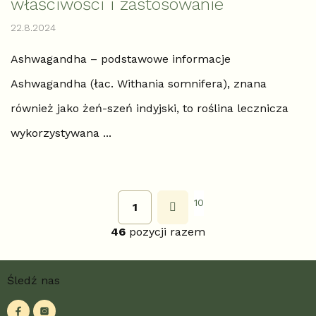
właściwości i zastosowanie
22.8.2024
Ashwagandha – podstawowe informacje
Ashwagandha (łac. Withania somnifera), znana
również jako żeń-szeń indyjski, to roślina lecznicza
wykorzystywana ...
P
a
g
10
1
K
i
o
n
46
pozycji razem
n
a
c
t
j
r
S
a
o
Śledź nas
t
l
o
k
p