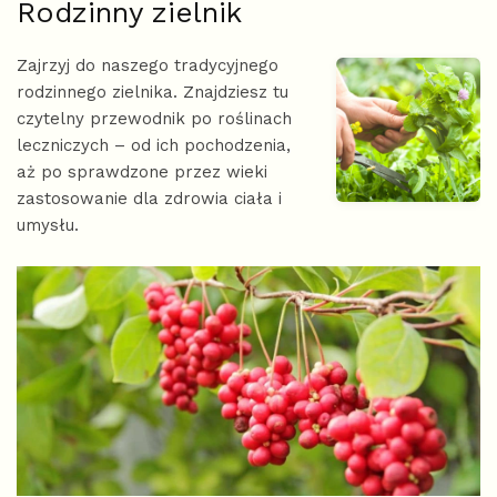
Rodzinny zielnik
Zajrzyj do naszego tradycyjnego
rodzinnego zielnika. Znajdziesz tu
czytelny przewodnik po roślinach
leczniczych – od ich pochodzenia,
aż po sprawdzone przez wieki
zastosowanie dla zdrowia ciała i
umysłu.
L
i
s
t
a
a
r
t
y