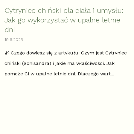
k
u
Cytryniec chiński dla ciała i umysłu:
ł
Jak go wykorzystać w upalne letnie
ó
w
dni
19.6.2025
🌿 Czego dowiesz się z artykułu: Czym jest Cytryniec
chiński (Schisandra) i jakie ma właściwości. Jak
pomoże Ci w upalne letnie dni. Dlaczego wart...