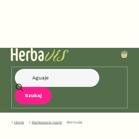
Przejść
do
treści
KOSZ
Szukaj
Home
Markowane marki
Bermuda