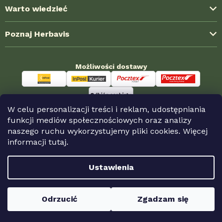
Dostawa i koszty wysyłki
Warto wiedzieć
Formy płatności
Blog ze świata ziół
Poznaj Herbavis
Jak kupować?
Najczęstsze pytania (FAQ)
Regulamin
O nas
Doświadczenia klientów
Możliwości dostawy
Polityka prywatności
Kontakt
Współpraca hurtowa
Reklamacja i zwroty
Nagrody HerbaKlubu
Sklepy partnerskie
Odstąpienie od umowy
Możliwości płatności
W celu personalizacji treści i reklam, udostępniania
funkcji mediów społecznościowych oraz analizy
naszego ruchu wykorzystujemy pliki cookies. Więcej
informacji
tutaj.
Copyright 2026
Herbavis.pl
. Wszystkie prawa
zastrzeżone.
Ustawienia
Odrzucić
Zgadzam się
Opracował Shoptet Premium