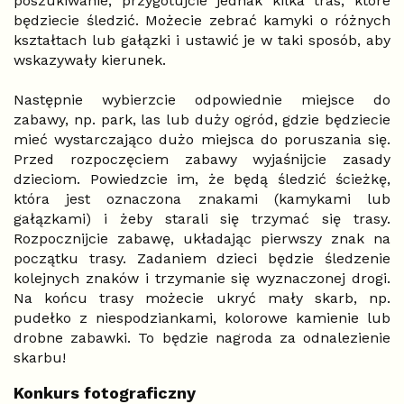
poszukiwanie, przygotujcie jednak kilka tras, które
będziecie śledzić. Możecie zebrać kamyki o różnych
kształtach lub gałązki i ustawić je w taki sposób, aby
wskazywały kierunek.
Następnie wybierzcie odpowiednie miejsce do
zabawy, np. park, las lub duży ogród, gdzie będziecie
mieć wystarczająco dużo miejsca do poruszania się.
Przed rozpoczęciem zabawy wyjaśnijcie zasady
dzieciom. Powiedzcie im, że będą śledzić ścieżkę,
która jest oznaczona znakami (kamykami lub
gałązkami) i żeby starali się trzymać się trasy.
Rozpocznijcie zabawę, układając pierwszy znak na
początku trasy. Zadaniem dzieci będzie śledzenie
kolejnych znaków i trzymanie się wyznaczonej drogi.
Na końcu trasy możecie ukryć mały skarb, np.
pudełko z niespodziankami, kolorowe kamienie lub
drobne zabawki. To będzie nagroda za odnalezienie
skarbu!
Konkurs fotograficzny