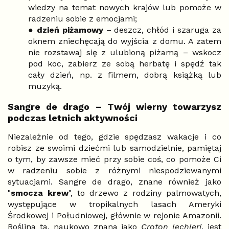
wiedzy na temat nowych krajów lub pomoże w
radzeniu sobie z emocjami;
●
dzień piżamowy
– deszcz, chłód i szaruga za
oknem zniechęcają do wyjścia z domu. A zatem
nie rozstawaj się z ulubioną piżamą – wskocz
pod koc, zabierz ze sobą herbatę i spędź tak
cały dzień, np. z filmem, dobrą książką lub
muzyką.
Sangre de drago – Twój wierny towarzysz
podczas letnich aktywności
Niezależnie od tego, gdzie spędzasz wakacje i co
robisz ze swoimi dziećmi lub samodzielnie, pamiętaj
o tym, by zawsze mieć przy sobie coś, co pomoże Ci
w radzeniu sobie z różnymi niespodziewanymi
sytuacjami. Sangre de drago, znane również jako
"
smocza krew
", to drzewo z rodziny palmowatych,
występujące w tropikalnych lasach Ameryki
Środkowej i Południowej, głównie w rejonie Amazonii.
Roślina ta, naukowo znana jako
Croton lechleri
, jest