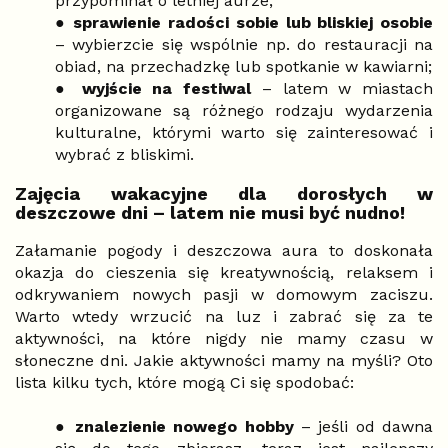
przypominał o letniej aurze;
●
sprawienie radości sobie lub bliskiej osobie
– wybierzcie się wspólnie np. do restauracji na
obiad, na przechadzkę lub spotkanie w kawiarni;
●
wyjście na festiwal
– latem w miastach
organizowane są różnego rodzaju wydarzenia
kulturalne, którymi warto się zainteresować i
wybrać z bliskimi.
Zajęcia wakacyjne dla dorosłych w
deszczowe dni – latem nie musi być nudno!
Załamanie pogody i deszczowa aura to doskonała
okazja do cieszenia się kreatywnością, relaksem i
odkrywaniem nowych pasji w domowym zaciszu.
Warto wtedy wrzucić na luz i zabrać się za te
aktywności, na które nigdy nie mamy czasu w
słoneczne dni. Jakie aktywności mamy na myśli? Oto
lista kilku tych, które mogą Ci się spodobać:
●
znalezienie nowego hobby
– jeśli od dawna