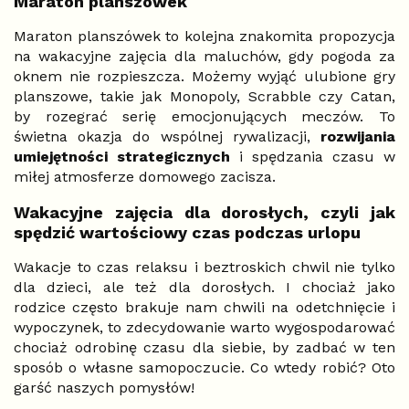
Maraton planszówek
Maraton planszówek to kolejna znakomita propozycja
na wakacyjne zajęcia dla maluchów, gdy pogoda za
oknem nie rozpieszcza. Możemy wyjąć ulubione gry
planszowe, takie jak Monopoly, Scrabble czy Catan,
by rozegrać serię emocjonujących meczów. To
świetna okazja do wspólnej rywalizacji,
rozwijania
umiejętności strategicznych
i spędzania czasu w
miłej atmosferze domowego zacisza.
Wakacyjne zajęcia dla dorosłych, czyli jak
spędzić wartościowy czas podczas urlopu
Wakacje to czas relaksu i beztroskich chwil nie tylko
dla dzieci, ale też dla dorosłych. I chociaż jako
rodzice często brakuje nam chwili na odetchnięcie i
wypoczynek, to zdecydowanie warto wygospodarować
chociaż odrobinę czasu dla siebie, by zadbać w ten
sposób o własne samopoczucie. Co wtedy robić? Oto
garść naszych pomysłów!