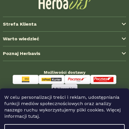
Strefa Klienta
Dostawa i koszty wysyłki
Warto wiedzieć
Formy płatności
Blog ze świata ziół
Poznaj Herbavis
Jak kupować?
Najczęstsze pytania (FAQ)
Regulamin
O nas
Doświadczenia klientów
Możliwości dostawy
Polityka prywatności
Kontakt
Współpraca hurtowa
Reklamacja i zwroty
Nagrody HerbaKlubu
Sklepy partnerskie
Odstąpienie od umowy
Możliwości płatności
W celu personalizacji treści i reklam, udostępniania
funkcji mediów społecznościowych oraz analizy
naszego ruchu wykorzystujemy pliki cookies. Więcej
informacji
tutaj.
Copyright 2026
Herbavis.pl
. Wszystkie prawa