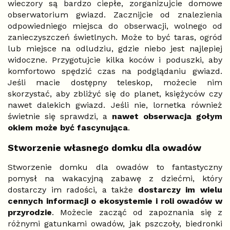
wieczory są bardzo ciepłe, zorganizujcie domowe
obserwatorium gwiazd. Zacznijcie od znalezienia
odpowiedniego miejsca do obserwacji, wolnego od
zanieczyszczeń świetlnych. Może to być taras, ogród
lub miejsce na odludziu, gdzie niebo jest najlepiej
widoczne. Przygotujcie kilka koców i poduszki, aby
komfortowo spędzić czas na podglądaniu gwiazd.
Jeśli macie dostępny teleskop, możecie nim
skorzystać, aby zbliżyć się do planet, księżyców czy
nawet dalekich gwiazd. Jeśli nie, lornetka również
świetnie się sprawdzi, a
nawet obserwacja gołym
okiem może być fascynująca
.
Stworzenie własnego domku dla owadów
Stworzenie domku dla owadów to fantastyczny
pomysł na wakacyjną zabawę z dziećmi, który
dostarczy im radości, a także
dostarczy im wielu
cennych informacji o ekosystemie i roli owadów w
przyrodzie
. Możecie zacząć od zapoznania się z
różnymi gatunkami owadów, jak pszczoły, biedronki