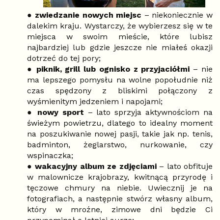
●
zwiedzanie nowych miejsc
– niekoniecznie w
dalekim kraju. Wystarczy, że wybierzesz się w te
miejsca w swoim mieście, które lubisz
najbardziej lub gdzie jeszcze nie miałeś okazji
dotrzeć do tej pory;
●
piknik, grill lub ognisko z przyjaciółmi
– nie
ma lepszego pomysłu na wolne popołudnie niż
czas spędzony z bliskimi połączony z
wyśmienitym jedzeniem i napojami;
●
nowy sport
– lato sprzyja aktywnościom na
świeżym powietrzu, dlatego to idealny moment
na poszukiwanie nowej pasji, takie jak np. tenis,
badminton, żeglarstwo, nurkowanie, czy
wspinaczka;
●
wakacyjny album ze zdjęciami
– lato obfituje
w malownicze krajobrazy, kwitnącą przyrodę i
tęczowe chmury na niebie. Uwiecznij je na
fotografiach, a następnie stwórz własny album,
który w mroźne, zimowe dni będzie Ci