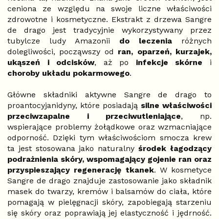
ceniona ze względu na swoje liczne właściwości
zdrowotne i kosmetyczne. Ekstrakt z drzewa Sangre
de drago jest tradycyjnie wykorzystywany przez
tubylcze ludy Amazonii
do leczenia
różnych
dolegliwości, począwszy od
ran, oparzeń, kurzajek,
ukąszeń i odcisków
, aż po
infekcje skórne
i
choroby układu pokarmowego
.
Główne składniki aktywne Sangre de drago to
proantocyjanidyny, które posiadają
silne właściwości
przeciwzapalne i przeciwutleniające
, np.
wspierające problemy żołądkowe oraz wzmacniające
odporność. Dzięki tym właściwościom smocza krew
ta jest stosowana jako naturalny
środek łagodzący
podrażnienia skóry, wspomagający gojenie ran oraz
przyspieszający regenerację tkanek
. W kosmetyce
Sangre de drago znajduje zastosowanie jako składnik
masek do twarzy, kremów i balsamów do ciała, które
pomagają w pielęgnacji skóry, zapobiegają starzeniu
się skóry oraz poprawiają jej elastyczność i jędrność.