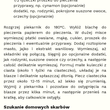
1/2 łyżeczki proszku do pieczenia
przyprawy, np. cynamon (opcjonalnie)
dodatki, np. rodzynki, pokrojone suszone owoce,
orzechy (opcjonalnie)
Rozgrzej piekarnik do 180°C. Wyłóż blachę do
pieczenia papierem do pieczenia. W dużej misce
wymieszaj płatki owsiane, mąkę, cukier, proszek do
pieczenia i ewentualnie przyprawy. Dodaj roztopione
masło, jajko i ekstrakt waniliowy. Wymieszaj, aż
składniki się połączą. Sięgnij po opcjonalne dodatki,
jak rodzynki, suszone owoce czy orzechy, a następnie
całość delikatnie wymieszaj. Formuj małe kuleczki z
ciasta (około 1 łyżki na ciasteczko), układaj je na
blasze i delikatnie spłaszczaj dłonią. Piecz ciasteczka
przez około 12-15 minut, aż lekko się zrumienią.
Wyjmij z piekarnika i pozostaw do ostygnięcia na
blasze przez kilka minut, a następnie przenieś na
kratkę, aby całkowicie ostygły.
Szukanie domowych skarbów