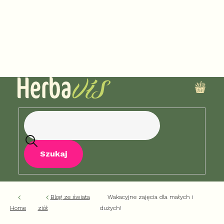
Przejść
do
treści
KOSZ
Szukaj
Blog ze świata
Wakacyjne zajęcia dla małych i
Home
ziół
dużych!