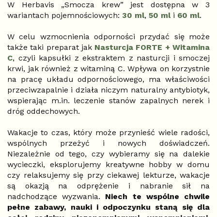
W Herbavis „Smocza krew” jest dostępna w 3
wariantach pojemnościowych:
30 ml
,
50 ml
i
60 ml
.
W celu wzmocnienia odporności przydać się może
także taki preparat jak
Nasturcja FORTE + Witamina
C
, czyli kapsułki z ekstraktem z nasturcji i smoczej
krwi, jak również z witaminą C. Wpływa on korzystnie
na pracę układu odpornościowego, ma właściwości
przeciwzapalnie i działa niczym naturalny antybiotyk,
wspierając m.in. leczenie stanów zapalnych nerek i
dróg oddechowych.
Wakacje to czas, który może przynieść wiele radości,
wspólnych przeżyć i nowych doświadczeń.
Niezależnie od tego, czy wybieramy się na dalekie
wycieczki, eksplorujemy kreatywne hobby w domu
czy relaksujemy się przy ciekawej lekturze, wakacje
są okazją na odprężenie i nabranie sił na
nadchodzące wyzwania.
Niech te wspólne chwile
pełne zabawy, nauki i odpoczynku staną się dla