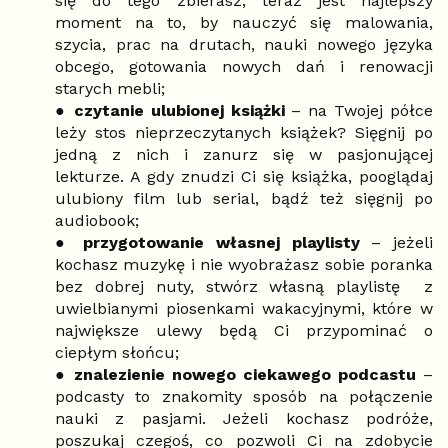
się do tego zbierasz, teraz jest najlepszy
moment na to, by nauczyć się malowania,
szycia, prac na drutach, nauki nowego języka
obcego, gotowania nowych dań i renowacji
starych mebli;
●
czytanie ulubionej książki
– na Twojej półce
leży stos nieprzeczytanych książek? Sięgnij po
jedną z nich i zanurz się w pasjonującej
lekturze. A gdy znudzi Ci się książka, pooglądaj
ulubiony film lub serial, bądź też sięgnij po
audiobook;
●
przygotowanie własnej playlisty
– jeżeli
kochasz muzykę i nie wyobrażasz sobie poranka
bez dobrej nuty, stwórz własną playlistę z
uwielbianymi piosenkami wakacyjnymi, które w
największe ulewy będą Ci przypominać o
ciepłym słońcu;
●
znalezienie nowego ciekawego podcastu
–
podcasty to znakomity sposób na połączenie
nauki z pasjami. Jeżeli kochasz podróże,
poszukaj czegoś, co pozwoli Ci na zdobycie