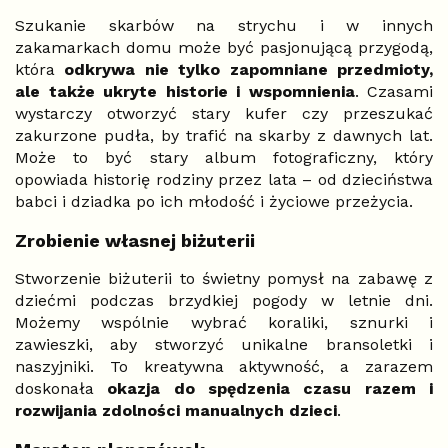
Szukanie skarbów na strychu i w innych
zakamarkach domu może być pasjonującą przygodą,
która
odkrywa nie tylko zapomniane przedmioty,
ale także ukryte historie i wspomnienia
. Czasami
wystarczy otworzyć stary kufer czy przeszukać
zakurzone pudła, by trafić na skarby z dawnych lat.
Może to być stary album fotograficzny, który
opowiada historię rodziny przez lata – od dzieciństwa
babci i dziadka po ich młodość i życiowe przeżycia.
Zrobienie własnej biżuterii
Stworzenie biżuterii to świetny pomysł na zabawę z
dziećmi podczas brzydkiej pogody w letnie dni.
Możemy wspólnie wybrać koraliki, sznurki i
zawieszki, aby stworzyć unikalne bransoletki i
naszyjniki. To kreatywna aktywność, a zarazem
doskonała
okazja do spędzenia czasu razem i
rozwijania zdolności manualnych dzieci
.