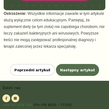
Ostrzeżenie:
Wszystkie informacje zawarte w tym artykule
służą wyłącznie celom edukacyjnym. Pamiętaj, że
suplement diety (w tym zioła) nie zapobiega chorobom, nie
leczy zakażeń bakteryjnych ani wirusowych. Powyższe
treści nie mogą zastępować profesjonalnej diagnozy i
terapii zaleconej przez lekarza specjalistę.
Poprzedni artykuł
Następny artykuł
S
Śledź nas
t
o
p
k
+48 661 858 246
(Pn–Pt: 8:00 - 17:00)