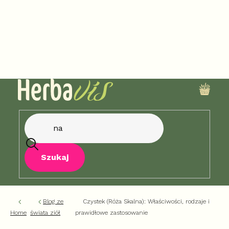
Przejść
do
treści
KOSZ
Szukaj
Blog ze
Czystek (Róża Skalna): Właściwości, rodzaje i
Home
świata ziół
prawidłowe zastosowanie