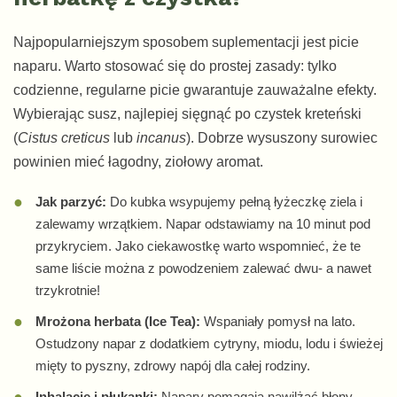
Najpopularniejszym sposobem suplementacji jest picie
naparu. Warto stosować się do prostej zasady: tylko
codzienne, regularne picie gwarantuje zauważalne efekty.
Wybierając susz, najlepiej sięgnąć po czystek kreteński
(
Cistus creticus
lub
incanus
). Dobrze wysuszony surowiec
powinien mieć łagodny, ziołowy aromat.
Jak parzyć:
Do kubka wsypujemy pełną łyżeczkę ziela i
zalewamy wrzątkiem. Napar odstawiamy na 10 minut pod
przykryciem. Jako ciekawostkę warto wspomnieć, że te
same liście można z powodzeniem zalewać dwu- a nawet
trzykrotnie!
Mrożona herbata (Ice Tea):
Wspaniały pomysł na lato.
Ostudzony napar z dodatkiem cytryny, miodu, lodu i świeżej
mięty to pyszny, zdrowy napój dla całej rodziny.
Inhalacje i płukanki:
Napary pomagają nawilżać błony