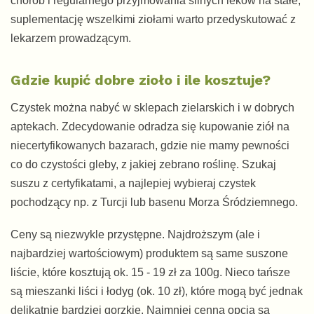
chorób i regularnego przyjmowania silnych leków na stałe,
suplementację wszelkimi ziołami warto przedyskutować z
lekarzem prowadzącym.
Gdzie kupić dobre zioło i ile kosztuje?
Czystek można nabyć w sklepach zielarskich i w dobrych
aptekach. Zdecydowanie odradza się kupowanie ziół na
niecertyfikowanych bazarach, gdzie nie mamy pewności
co do czystości gleby, z jakiej zebrano roślinę. Szukaj
suszu z certyfikatami, a najlepiej wybieraj czystek
pochodzący np. z Turcji lub basenu Morza Śródziemnego.
Ceny są niezwykle przystępne. Najdroższym (ale i
najbardziej wartościowym) produktem są same suszone
liście, które kosztują ok. 15 - 19 zł za 100g. Nieco tańsze
są mieszanki liści i łodyg (ok. 10 zł), które mogą być jednak
delikatnie bardziej gorzkie. Najmniej cenną opcją są