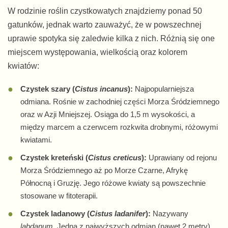
W rodzinie roślin czystkowatych znajdziemy ponad 50
gatunków, jednak warto zauważyć, że w powszechnej
uprawie spotyka się zaledwie kilka z nich. Różnią się one
miejscem występowania, wielkością oraz kolorem
kwiatów:
Czystek szary (
Cistus incanus
):
Najpopularniejsza
odmiana. Rośnie w zachodniej części Morza Śródziemnego
oraz w Azji Mniejszej. Osiąga do 1,5 m wysokości, a
między marcem a czerwcem rozkwita drobnymi, różowymi
kwiatami.
Czystek kreteński (
Cistus creticus
):
Uprawiany od rejonu
Morza Śródziemnego aż po Morze Czarne, Afrykę
Północną i Gruzję. Jego różowe kwiaty są powszechnie
stosowane w fitoterapii.
Czystek ladanowy (
Cistus ladanifer
):
Nazywany
labdanum
. Jedna z najwyższych odmian (nawet 2 metry).