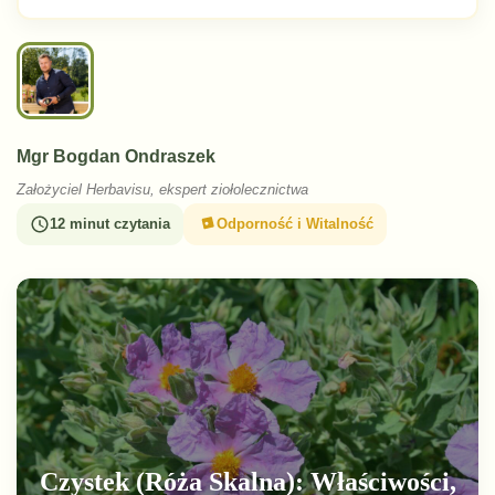
Mgr Bogdan Ondraszek
Założyciel Herbavisu, ekspert ziołolecznictwa
12 minut czytania
Odporność i Witalność
Czystek (Róża Skalna): Właściwości,